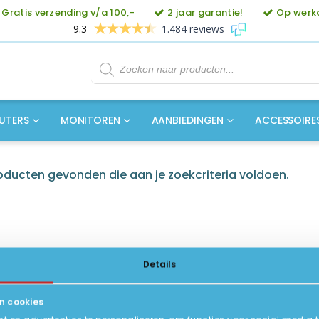
Gratis verzending v/a 100,-
2 jaar garantie!
Op werkd
9.3
1.484 reviews
Producten
zoeken
UTERS
MONITOREN
AANBIEDINGEN
ACCESSOIRE
ducten gevonden die aan je zoekcriteria voldoen.
Details
n cookies
ICE
INFORMATIE