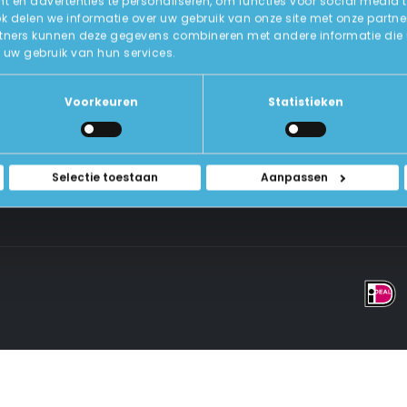
 en advertenties te personaliseren, om functies voor social media 
ok delen we informatie over uw gebruik van onze site met onze partne
tners kunnen deze gegevens combineren met andere informatie die u a
Over Ons
uw gebruik van hun services.
ICT-Remarketing
ellen
U-Pas
Blog
 Vragen
Voorkeuren
Statistieken
Contact Met Ons Opnemen
rwaarden
Selectie toestaan
Aanpassen