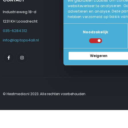
We gebruiken cookies om content
websiteverkeer te analyseren. O
adverteren en analyse. Deze par
Industrieweg 18-d
Levering
hebben verzameld op basis van 
Betalen En Best
1231 KH Loosdrecht
Retourneren
Toestemmingsselectie
Veel Gestelde
035-6284312
Noodzakelijk
Algemene Voo
Privacy Beleid
info@laptops4all.nl
Weigeren
© Heatmedia.nl 2023. Alle rechten voorbehouden