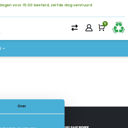
agen voor 15:00 besteld, zelfde dag verstuurd
0
Winke
S
Over
INSCHRIJVEN NIEUWSBRIEF