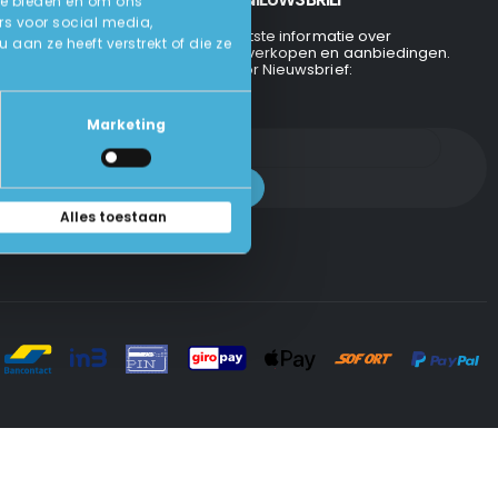
te bieden en om ons
rs voor social media,
Ontvang de laatste informatie over
an ze heeft verstrekt of die ze
evenementen, verkopen en aanbiedingen.
Aanmelden voor Nieuwsbrief:
Marketing
Alles toestaan