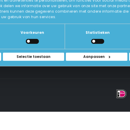
 en advertenties te personaliseren, om functies voor social media 
ok delen we informatie over uw gebruik van onze site met onze partne
tners kunnen deze gegevens combineren met andere informatie die u a
Over Ons
uw gebruik van hun services.
ICT-Remarketing
ellen
U-Pas
Blog
 Vragen
Voorkeuren
Statistieken
Contact Met Ons Opnemen
rwaarden
Selectie toestaan
Aanpassen