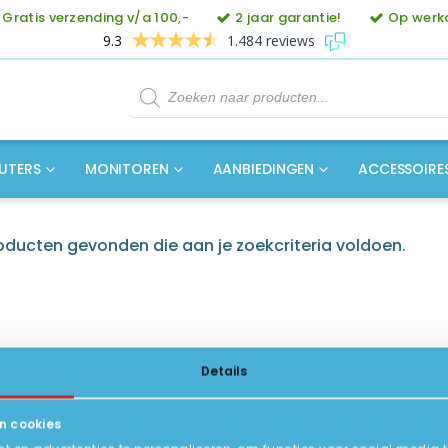
Gratis verzending v/a 100,-
2 jaar garantie!
Op werkd
9.3
1.484 reviews
Producten
zoeken
UTERS
MONITOREN
AANBIEDINGEN
ACCESSOIRE
ducten gevonden die aan je zoekcriteria voldoen.
Details
n cookies
ICE
INFORMATIE