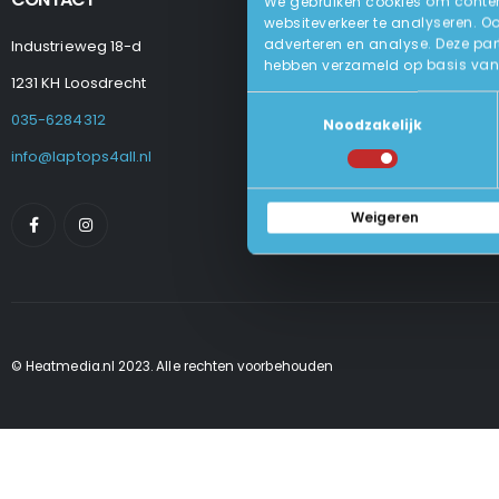
We gebruiken cookies om content
websiteverkeer te analyseren. O
adverteren en analyse. Deze par
Industrieweg 18-d
Levering
hebben verzameld op basis van 
Betalen En Best
1231 KH Loosdrecht
Retourneren
Toestemmingsselectie
Veel Gestelde
035-6284312
Noodzakelijk
Algemene Voo
Privacy Beleid
info@laptops4all.nl
Weigeren
© Heatmedia.nl 2023. Alle rechten voorbehouden