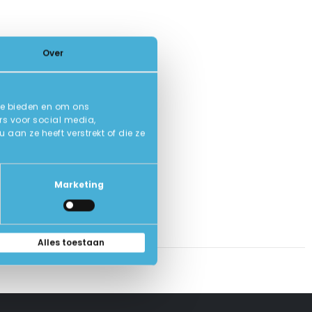
Over
te bieden en om ons
rs voor social media,
an ze heeft verstrekt of die ze
Marketing
Alles toestaan