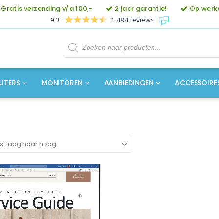
Gratis verzending v/a 100,-
2 jaar garantie!
Op werkd
9.3
1.484 reviews
Producten
zoeken
UTERS
MONITOREN
AANBIEDINGEN
ACCESSOIRE