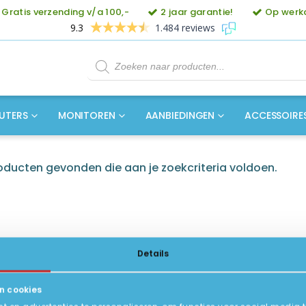
Gratis verzending v/a 100,-
2 jaar garantie!
Op werkd
9.3
1.484 reviews
Producten
zoeken
UTERS
MONITOREN
AANBIEDINGEN
ACCESSOIRE
ducten gevonden die aan je zoekcriteria voldoen.
Details
n cookies
ICE
INFORMATIE