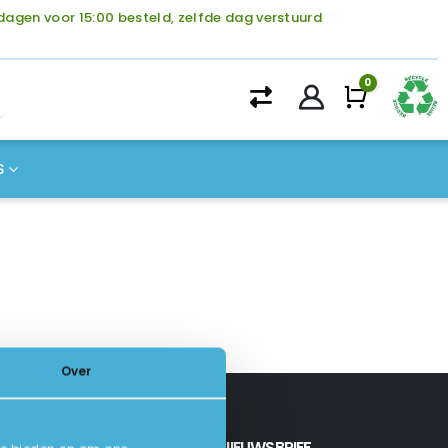
agen voor 15:00 besteld, zelfde dag verstuurd
0
Winke
S
Over
INSCHRIJVEN NIEUWSBRIEF