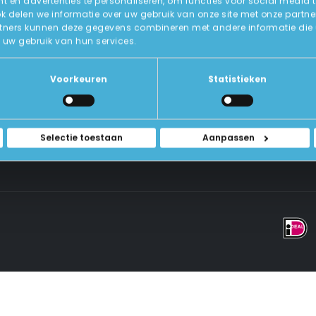
 en advertenties te personaliseren, om functies voor social media 
ok delen we informatie over uw gebruik van onze site met onze partne
tners kunnen deze gegevens combineren met andere informatie die u a
Over Ons
uw gebruik van hun services.
ICT-Remarketing
ellen
U-Pas
Blog
 Vragen
Voorkeuren
Statistieken
Contact Met Ons Opnemen
rwaarden
Selectie toestaan
Aanpassen