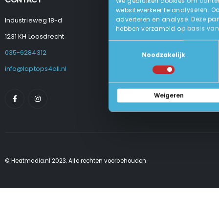
We gebruiken cookies om content
websiteverkeer te analyseren. O
adverteren en analyse. Deze par
Industrieweg 18-d
Levering
hebben verzameld op basis van 
Betalen En Best
1231 KH Loosdrecht
Retourneren
Toestemmingsselectie
Veel Gestelde
035-6284312
Noodzakelijk
Algemene Voo
Privacy Beleid
info@laptops4all.nl
Weigeren
© Heatmedia.nl 2023. Alle rechten voorbehouden