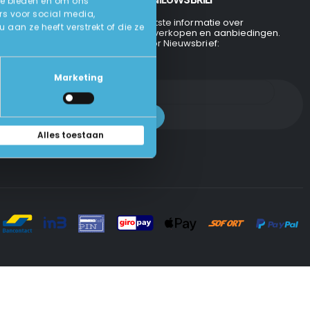
te bieden en om ons
rs voor social media,
Ontvang de laatste informatie over
an ze heeft verstrekt of die ze
evenementen, verkopen en aanbiedingen.
Aanmelden voor Nieuwsbrief:
Marketing
Alles toestaan