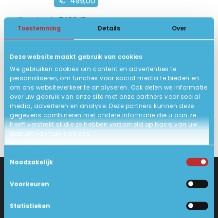
€
499,00
Dell Latitude 7430 i5
Toestemming
Details
Over
14 inch Full HD IPS
12e Gen. Intel Core i5
Deze website maakt gebruik van cookies
16GB DDR4, 256GB SSD
We gebruiken cookies om content en advertenties te
9
Zeer goed
personaliseren, om functies voor social media te bieden en
om ons websiteverkeer te analyseren. Ook delen we informatie
BEKIJK HIER/OPTIES
over uw gebruik van onze site met onze partners voor social
media, adverteren en analyse. Deze partners kunnen deze
gegevens combineren met andere informatie die u aan ze
heeft verstrekt of die ze hebben verzameld op basis van uw
gebruik van hun services.
Toestemmingsselectie
Noodzakelijk
Voorkeuren
CONTACT
KLANTENSERVICE
Statistieken
Industrieweg 18-d
Levering