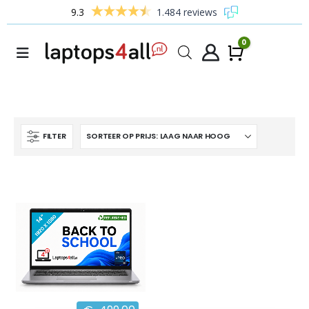
9.3
1.484 reviews
0
Winke
FILTER