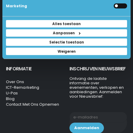
Betalen En Bestellen
Marketing
1231 KH Loosdrecht
Retourneren
Veel Gestelde Vragen
035-6284312
Algemene Voorwaarden
Alles toestaan
Privacy Beleid
info@laptops4all.nl
Aanpassen
Selectie toestaan
Weigeren
INFORMATIE
INSCHRIJVEN NIEUWSBRIEF
Ontvang de laatste
Over Ons
informatie over
ICT-Remarketing
evenementen, verkopen en
aanbiedingen. Aanmelden
U-Pas
voor Nieuwsbrief:
Blog
Contact Met Ons Opnemen