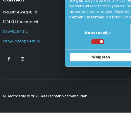
We gebruiken cookies om content
websiteverkeer te analyseren. O
adverteren en analyse. Deze par
Industrieweg 18-d
Levering
hebben verzameld op basis van 
Betalen En Best
1231 KH Loosdrecht
Retourneren
Toestemmingsselectie
Veel Gestelde
035-6284312
Noodzakelijk
Algemene Voo
Privacy Beleid
info@laptops4all.nl
Weigeren
© Heatmedia.nl 2023. Alle rechten voorbehouden