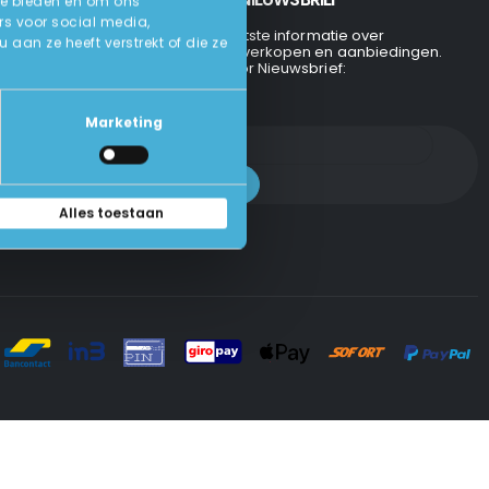
te bieden en om ons
rs voor social media,
Ontvang de laatste informatie over
an ze heeft verstrekt of die ze
evenementen, verkopen en aanbiedingen.
Aanmelden voor Nieuwsbrief:
Marketing
Alles toestaan