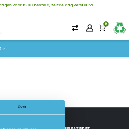
agen voor 15:00 besteld, zelfde dag verstuurd
0
Winke
S
Over
INSCHRIJVEN NIEUWSBRIEF