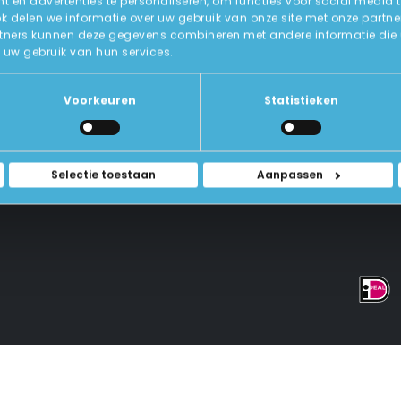
 en advertenties te personaliseren, om functies voor social media 
ok delen we informatie over uw gebruik van onze site met onze partne
tners kunnen deze gegevens combineren met andere informatie die u a
Over Ons
uw gebruik van hun services.
ICT-Remarketing
ellen
U-Pas
Blog
 Vragen
Voorkeuren
Statistieken
Contact Met Ons Opnemen
rwaarden
Selectie toestaan
Aanpassen