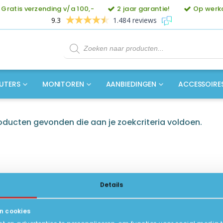
Gratis verzending v/a 100,-
2 jaar garantie!
Op werkd
9.3
1.484 reviews
Producten
zoeken
UTERS
MONITOREN
AANBIEDINGEN
ACCESSOIRE
ducten gevonden die aan je zoekcriteria voldoen.
Details
n cookies
ICE
INFORMATIE