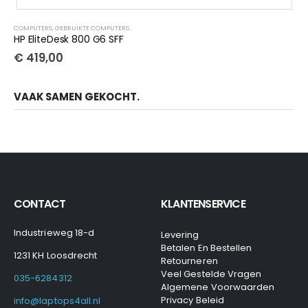
COMPUTERS
,
GEBRUIKTE COMPUTERS
HP EliteDesk 800 G6 SFF
€
419,00
VAAK SAMEN GEKOCHT.
CONTACT
KLANTENSERVICE
Industrieweg 18-d
Levering
Betalen En Bestellen
1231 KH Loosdrecht
Retourneren
Veel Gestelde Vragen
035-6284312
Algemene Voorwaarden
Privacy Beleid
info@laptops4all.nl