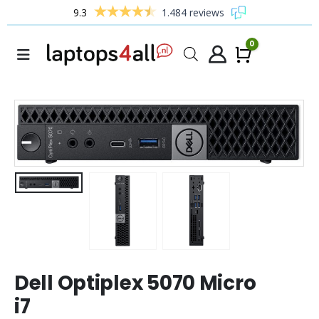
9.3
1.484 reviews
0
Winke
Dell Optiplex 5070 Micro
i7