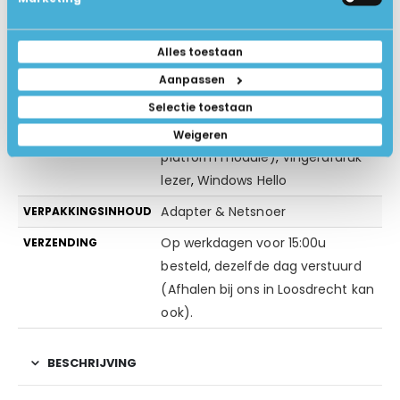
0.9 kg
GEWICHT IN KG
Zilver
KLEUR
Alles toestaan
Geen extra software
EXTRA SOFTWARE
Aanpassen
Windows Beveiliging (antivirus)
BEVEILIGING
Selectie toestaan
Gezichtsherkenning
,
TPM (Trusted
EXTRA BEVEILIGING
Weigeren
platform module)
,
Vingerafdruk
lezer
,
Windows Hello
Adapter & Netsnoer
VERPAKKINGSINHOUD
Op werkdagen voor 15:00u
VERZENDING
besteld, dezelfde dag verstuurd
(Afhalen bij ons in Loosdrecht kan
ook).
BESCHRIJVING