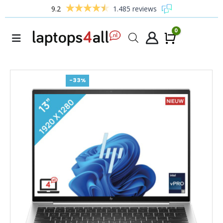
9.2
1.485 reviews
0
Winke
-33%