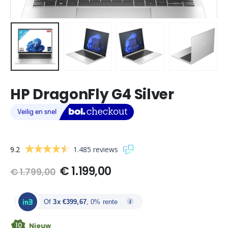
HP DragonFly G4 Silver
9.2
1.485 reviews
Oorspronkelijke
Huidige
€
1.199,00
€
1.799,00
prijs
prijs
was:
is:
€ 1.799,00.
€ 1.199,00.
Of
3x €399,67
, 0% rente
10
Nieuw