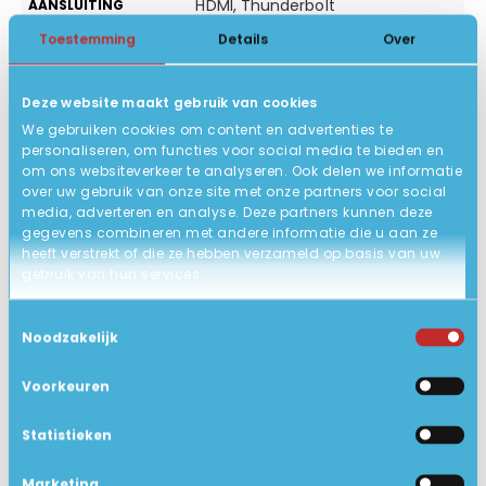
HDMI, Thunderbolt
AANSLUITING
Toestemming
Details
Over
Windows 11 Pro 64-bits
BESTURINGSSYSTEEM
QWERTY/US backlit keyboard!
TOETSENBORD
Deze website maakt gebruik van cookies
29.7 x 22 x 1.6 cm
AFMETING
We gebruiken cookies om content en advertenties te
personaliseren, om functies voor social media te bieden en
ACCU
om ons websiteverkeer te analyseren. Ook delen we informatie
over uw gebruik van onze site met onze partners voor social
Nieuw, in open doos!
STATUS PRODUCT
media, adverteren en analyse. Deze partners kunnen deze
GARANTIE
gegevens combineren met andere informatie die u aan ze
heeft verstrekt of die ze hebben verzameld op basis van uw
Geen LAN
NETWERK
gebruik van hun services.
Ja
BLUETOOTH
Toestemmingsselectie
Noodzakelijk
Bluetooth 5.3
BLUETOOTH VERSIE
Geen dvd speler
DVD SPELER
Voorkeuren
13.5" 1920 x 1280 WLED 400nits
SCHERMTYPE
Statistieken
Nee
TOUCHSCREEN
Marketing