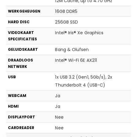
12M Cache, up to 4.70 GHz
16GB DDR5
WERKGEHEUGEN
256GB SSD
HARD DISC
Intel® Iris® Xe Graphics
VIDEOKAART
SPECIFICATIES
Bang & Olufsen
GELUIDSKAART
Intel® Wi-Fi 6E AX211
DRAADLOOS
NETWERK
1x USB 3.2 (Gen1, 5Gb/s), 2x
USB
Thunderbolt 4 (USB-C)
Ja
WEBCAM
Ja
HDMI
Nee
DISPLAYPORT
Nee
CARDREADER