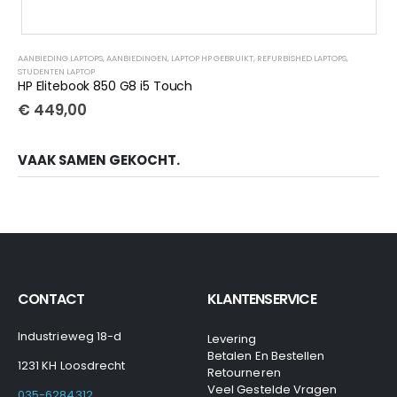
AANBIEDING LAPTOPS
,
AANBIEDINGEN
,
LAPTOP HP GEBRUIKT
,
REFURBISHED LAPTOPS
,
STUDENTEN LAPTOP
HP Elitebook 850 G8 i5 Touch
€
449,00
VAAK SAMEN GEKOCHT.
CONTACT
KLANTENSERVICE
Industrieweg 18-d
Levering
Betalen En Bestellen
1231 KH Loosdrecht
Retourneren
Veel Gestelde Vragen
035-6284312