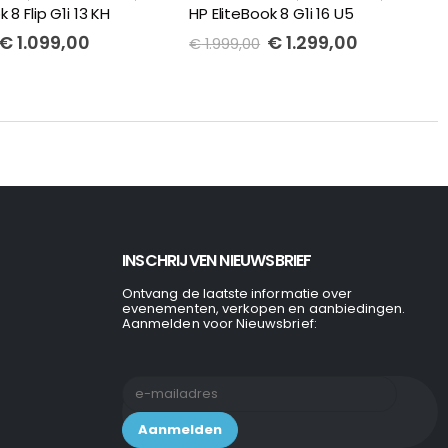
 8 Flip G1i 13 KH
HP EliteBook 8 G1i 16 U5
Oorspronkelijke
Huidige
Oorspronkelijke
Huidige
€
1.099,00
€
1.299,00
€
1.999,00
prijs
prijs
prijs
prijs
was:
is:
was:
is:
€ 1.899,00.
€ 1.099,00.
€ 1.999,00.
€ 1.299,00
INSCHRIJVEN NIEUWSBRIEF
Ontvang de laatste informatie over
evenementen, verkopen en aanbiedingen.
Aanmelden voor Nieuwsbrief: