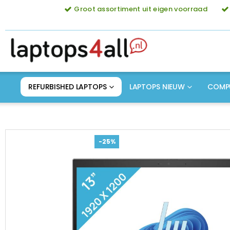
Groot assortiment uit eigen voorraad
REFURBISHED LAPTOPS
LAPTOPS NIEUW
COMP
-25%