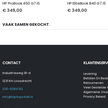
HP ProBook 450 G7 i5
HP EliteBook 840 G7 i5
€
349,00
€
349,00
VAAK SAMEN GEKOCHT.
CONTACT
KLANTENSERV
Industrieweg 18-d
Levering
Betalen En Best
1231 KH Loosdrecht
Retourneren
Veel Gestelde
035-6284312
Algemene Voo
Privacy Beleid
info@laptops4all.nl