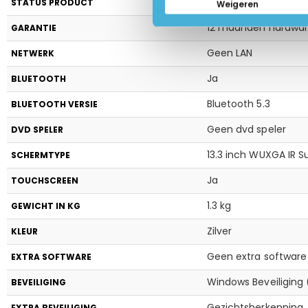
Nieuw, in open doos!
STATUS PRODUCT
Weigeren
12 maanden hardware
GARANTIE
Geen LAN
NETWERK
Ja
BLUETOOTH
Bluetooth 5.3
BLUETOOTH VERSIE
Geen dvd speler
DVD SPELER
13.3 inch WUXGA IR Su
SCHERMTYPE
Ja
TOUCHSCREEN
1.3 kg
GEWICHT IN KG
Zilver
KLEUR
Geen extra software
EXTRA SOFTWARE
Windows Beveiliging 
BEVEILIGING
Gezichtsherkenning
EXTRA BEVEILIGING