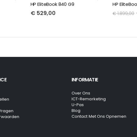
HP EliteBook 840 G9
HP EliteBook
€
529,00
€
1.899,00
ICE
INFORMATIE
Over Ons
ICT-Remarketing
ellen
U-Pas
Blog
 Vragen
Contact Met Ons Opnemen
rwaarden