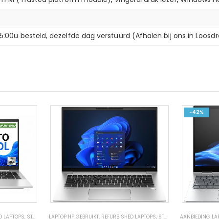
:00u besteld, dezelfde dag verstuurd (Afhalen bij ons in Loosdr
-42%
EMEN
D LAPTOPS
,
REFURBISHED LAPTOPS
,
STUDENTEN LAPTOP
LAPTOP HP GEBRUIKT
,
REFURBISHED LAPTOPS
,
STUDENTEN LAPTOP
AANBIEDING LA