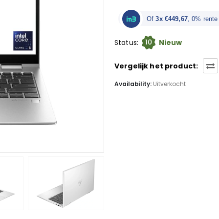
was:
€ 1.799,0
Of
3x €449,67
, 0% rente
10
Status:
Nieuw
Vergelijk het product:
Availability:
Uitverkocht