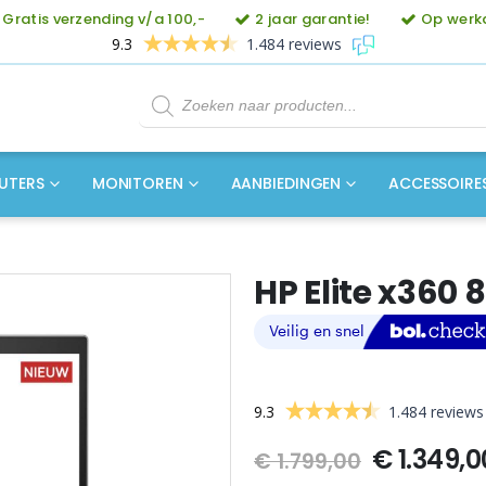
Gratis verzending v/a 100,-
2 jaar garantie!
Op werkd
9.3
1.484 reviews
Producten
zoeken
UTERS
MONITOREN
AANBIEDINGEN
ACCESSOIRE
HP Elite x360 
9.3
1.484 reviews
Oorspron
€
1.349,0
€
1.799,00
prijs