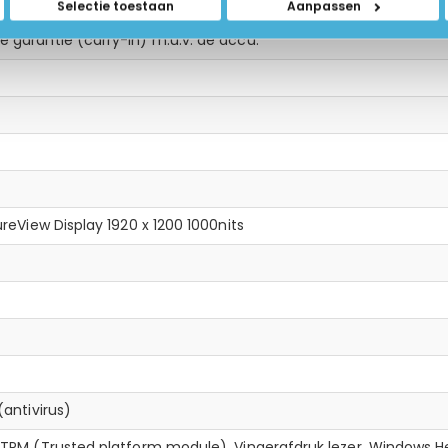
Selectie toestaan
Aanpassen
 garantie (carry-in) m.u.v. de accu.
reView Display 1920 x 1200 1000nits
(antivirus)
,
TPM (Trusted platform module)
,
Vingerafdruk lezer
,
Windows He