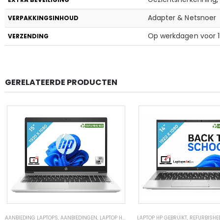
Adapter & Netsnoer
VERPAKKINGSINHOUD
Op werkdagen voor 15
VERZENDING
GERELATEERDE PRODUCTEN
AANBIEDING LAPTOPS
,
AANBIEDINGEN
,
LAPTOP HP GEBRUIKT
LAPTOP HP GEBRUIKT
,
LAPTOPS MET KLEINE PROBL
,
REFURBISHE