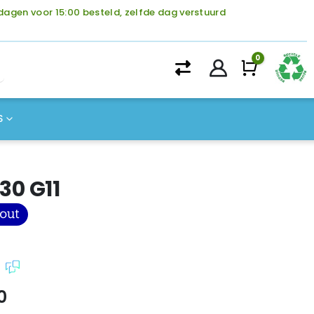
agen voor 15:00 besteld, zelfde dag verstuurd
0
Winke
S
830 G11
kelijke
Huidige
0
prijs