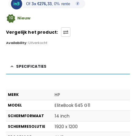
€ 1.199,00.
€ 829,00.
Of
3x €276,33
, 0% rente
10
Nieuw
Vergelijk het product:
Availability:
Uitverkocht
SPECIFICATIES
HP
MERK
EliteBook 645 G11
MODEL
14 inch
SCHERMFORMAAT
1920 x 1200
SCHERMRESOLUTIE