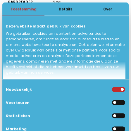
Nee
CARDREADER
Toestemming
Details
Over
HDMI, Displaypoort via USB-C
AANSLUITING
Windows 11 Pro 64-bits
BESTURINGSSYSTEEM
Deze website maakt gebruik van cookies
QWERTY / US
TOETSENBORD
We gebruiken cookies om content en advertenties te
personaliseren, om functies voor social media te bieden en
32 x 22.4 x 1.7 cm
AFMETING
om ons websiteverkeer te analyseren. Ook delen we informatie
over uw gebruik van onze site met onze partners voor social
ACCU
media, adverteren en analyse. Deze partners kunnen deze
gegevens combineren met andere informatie die u aan ze
Nieuw, in open doos!
STATUS PRODUCT
heeft verstrekt of die ze hebben verzameld op basis van uw
gebruik van hun services.
GARANTIE
Gigabit Ethernet LAN
NETWERK
Toestemmingsselectie
Noodzakelijk
Ja
BLUETOOTH
Voorkeuren
Bluetooth 5.3
BLUETOOTH VERSIE
Geen dvd speler
DVD SPELER
Statistieken
14" UWVA 1920 x 1200 LED 300nits
SCHERMTYPE
Marketing