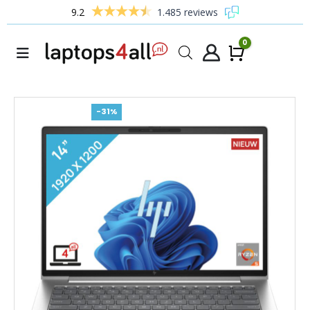
9.2
1.485 reviews
0
Winke
-31%