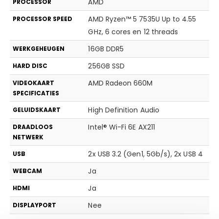
AMD
PROCESSOR
AMD Ryzen™ 5 7535U Up to 4.55
PROCESSOR SPEED
GHz, 6 cores en 12 threads
16GB DDR5
WERKGEHEUGEN
256GB SSD
HARD DISC
AMD Radeon 660M
VIDEOKAART
SPECIFICATIES
High Definition Audio
GELUIDSKAART
Intel® Wi-Fi 6E AX211
DRAADLOOS
NETWERK
2x USB 3.2 (Gen1, 5Gb/s), 2x USB 4
USB
Ja
WEBCAM
Ja
HDMI
Nee
DISPLAYPORT