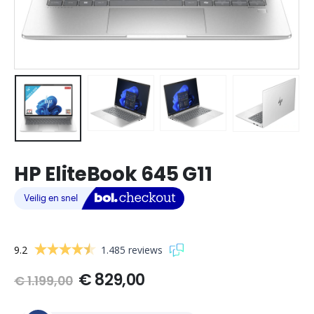
HP EliteBook 645 G11
9.2
1.485 reviews
Oorspronkelijke
Huidige
€
829,00
€
1.199,00
prijs
prijs
was:
is: