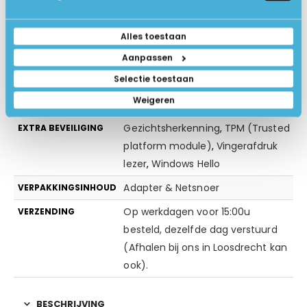
Nee
TOUCHSCREEN
1.4 kg
GEWICHT IN KG
Alles toestaan
Zilver
KLEUR
Aanpassen
Selectie toestaan
Geen extra software
EXTRA SOFTWARE
Weigeren
Windows Beveiliging (antivirus)
BEVEILIGING
Gezichtsherkenning
,
TPM (Trusted
EXTRA BEVEILIGING
platform module)
,
Vingerafdruk
lezer
,
Windows Hello
Adapter & Netsnoer
VERPAKKINGSINHOUD
Op werkdagen voor 15:00u
VERZENDING
besteld, dezelfde dag verstuurd
(Afhalen bij ons in Loosdrecht kan
ook).
BESCHRIJVING