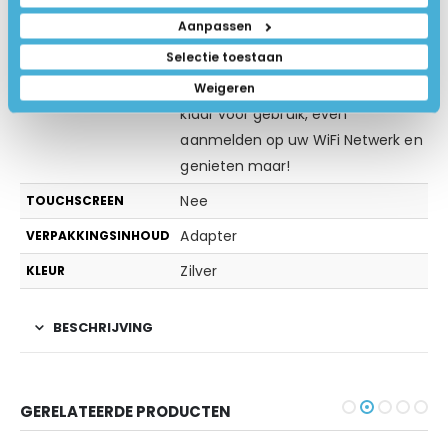
Geen dvd speler
DVD SPELER
Aanpassen
15.6 diagonal LED backlight FHD IPS
SCHERMTYPE
Selectie toestaan
Deze Windows laptop is direct
Weigeren
INSTALLATIE
klaar voor gebruik, even
aanmelden op uw WiFi Netwerk en
genieten maar!
Nee
TOUCHSCREEN
Adapter
VERPAKKINGSINHOUD
Zilver
KLEUR
BESCHRIJVING
GERELATEERDE PRODUCTEN