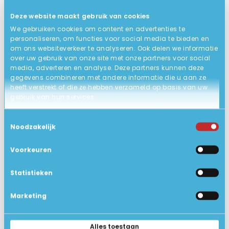
HDMI 2.0, Thunderbolt 3
Deze website maakt gebruik van cookies
Windows 11 Pro 64-bits
BESTURINGSSYSTEEM
We gebruiken cookies om content en advertenties te
personaliseren, om functies voor social media te bieden en
QWERTY/US backlit keyboard!
TOETSENBORD
om ons websiteverkeer te analyseren. Ook delen we informatie
over uw gebruik van onze site met onze partners voor social
37 x 25 x 1.8 cm
AFMETING
media, adverteren en analyse. Deze partners kunnen deze
gegevens combineren met andere informatie die u aan ze
ACCU
heeft verstrekt of die ze hebben verzameld op basis van uw
Zakelijk gebruikt, in zeer goede
STATUS PRODUCT
gebruik van hun services.
staat.
Toestemmingsselectie
2 jaar garantie (carry-in).
Noodzakelijk
GARANTIE
1.8kg
GEWICHT IN KG
Voorkeuren
Op werkdagen voor 15:00u
VERZENDING
Statistieken
besteld, dezelfde dag verstuurd
(Afhalen bij ons in Loosdrecht kan
Marketing
ook).
Ja
BLUETOOTH
Alles toestaan