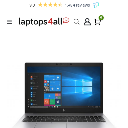
9.3
1.484 reviews
0
Winke