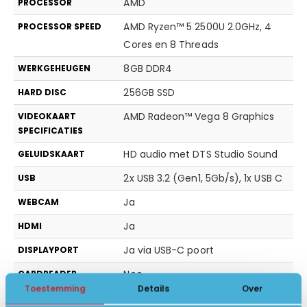
AMD
PROCESSOR
AMD Ryzen™ 5 2500U 2.0GHz, 4
PROCESSOR SPEED
Cores en 8 Threads
8GB DDR4
WERKGEHEUGEN
256GB SSD
HARD DISC
AMD Radeon™ Vega 8 Graphics
VIDEOKAART
SPECIFICATIES
HD audio met DTS Studio Sound
GELUIDSKAART
2x USB 3.2 (Gen1, 5Gb/s), 1x USB C
USB
Ja
WEBCAM
Ja
HDMI
Ja via USB-C poort
DISPLAYPORT
Nee
CARDREADER
Toestemming
Details
Over
USB type-c naar DisplayPort 1.2,
AANSLUITING