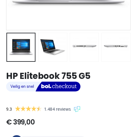
HP Elitebook 755 G5
9.3
1.484 reviews
€
399,00