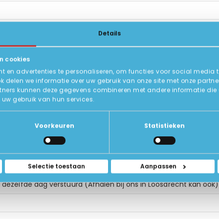
at.
Details
n cookies
 en advertenties te personaliseren, om functies voor social media 
ok delen we informatie over uw gebruik van onze site met onze partne
t, maakt en wijzigt bestanden zoals Word, Excel en Powerpoint
tners kunnen deze gegevens combineren met andere informatie die u a
uw gebruik van hun services.
Voorkeuren
Statistieken
oor gebruik, opstarten en genieten maar!
Selectie toestaan
Aanpassen
dezelfde dag verstuurd (Afhalen bij ons in Loosdrecht kan ook)