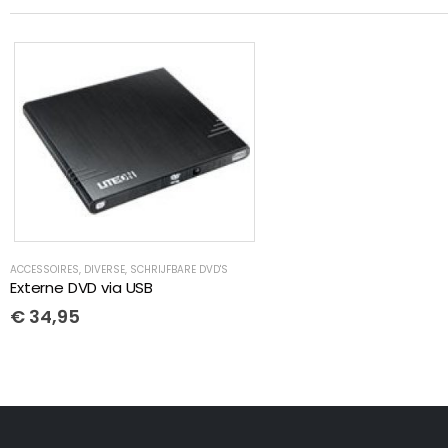
ACCESSOIRES
,
DIVERSE
,
SCHRIJFBARE DVD'S
Externe DVD via USB
€
34,95