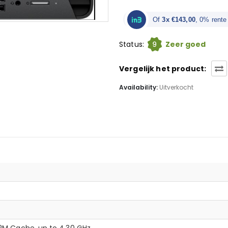
Of
3x €143,00
, 0% rente
9
Status:
Zeer goed
Vergelijk het product:
Availability:
Uitverkocht
12M Cache, up to 4.30 GHz