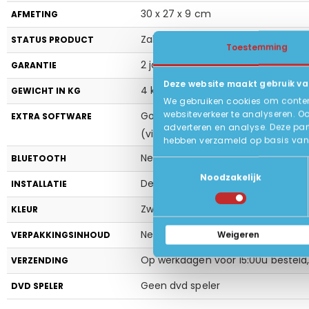
30 x 27 x 9 cm
AFMETING
Zakelijk gebruikt, in zeer goede sta
STATUS PRODUCT
Toestemming
2 jaar garantie (carry-in).
GARANTIE
Deze website maakt gebruik va
4 kg
GEWICHT IN KG
We gebruiken cookies om content
websiteverkeer te analyseren. O
Google Chrome, Libre Office (Open
EXTRA SOFTWARE
adverteren en analyse. Deze par
(virusscanner)
hebben verzameld op basis van 
Nee
BLUETOOTH
Toestemmingsselectie
Noodzakelijk
Deze Windows pc is direct klaar v
INSTALLATIE
Zwart
KLEUR
Netsnoer
Weigeren
VERPAKKINGSINHOUD
Op werkdagen voor 15:00u besteld, 
VERZENDING
Geen dvd speler
DVD SPELER