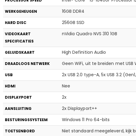
PROCESSOR SPEED
16GB DDR4
WERKGEHEUGEN
256GB SSD
HARD DISC
nVidia Quadro NVS 310 1GB
VIDEOKAART
SPECIFICATIES
High Definition Audio
GELUIDSKAART
Geen WiFi, uit te breiden met USB 
DRAADLOOS NETWERK
2x USB 2.0 type-A, 5x USB 3.2 (Gen
USB
Nee
HDMI
2x
DISPLAYPORT
2x Displayport++
AANSLUITING
Windows 11 Pro 64-bits
BESTURINGSSYSTEEM
Niet standaard meegeleverd, kijk b
TOETSENBORD