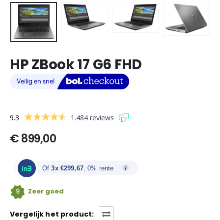
HP ZBook 17 G6 FHD
9.3
1.484 reviews
€
899,00
Of
3x €299,67
, 0% rente
9
Zeer goed
Vergelijk het product: