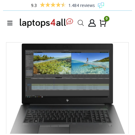
9.3
1.484 reviews
0
Winke