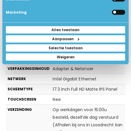
Ja
BLUETOOTH
Marketing
Geen dvd speler
DVD SPELER
Deze Windows laptop is direct
INSTALLATIE
Alles toestaan
klaar voor gebruik, even
Aanpassen
aanmelden op uw WiFi Netwerk en
genieten maar!
Selectie toestaan
Weigeren
Zwart/Zilver
KLEUR
Adapter & Netsnoer
VERPAKKINGSINHOUD
Intel Gigabit Ethernet
NETWERK
17.3 inch Full HD Matte IPS Panel
SCHERMTYPE
Nee
TOUCHSCREEN
Op werkdagen voor 15:00u
VERZENDING
besteld, dezelfde dag verstuurd
(Afhalen bij ons in Loosdrecht kan