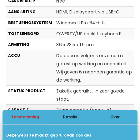
Nee
CARDREADER
HDMI, Displaypoort via USB-C
AANSLUITING
Windows 11 Pro 64-bits
BESTURINGSSYSTEEM
QWERTY/US backlit keyboard!
TOETSENBORD
36 x 23.5 x 1.9 cm
AFMETING
De accu is volgens onze norm
ACCU
getest op werking en capaciteit.
Wij geven 6 maanden garantie op
de werking.
Zakelijk gebruikt , in zeer goede
STATUS PRODUCT
staat.
2 jaar garantie (carry-in).
GARANTIE
Toestemming
Details
Over
1.7 kg
GEWICHT IN KG
Google Chrome, Libre Office
EXTRA SOFTWARE
Deze website maakt gebruik van cookies
(Opent, maakt en wijzigt