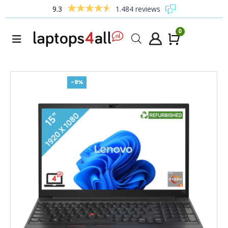
9.3
1.484 reviews
0
Winke
-9%