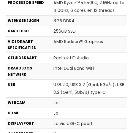
AMD Ryzen™ 5 5500U, 2.1GHz up to
PROCESSOR SPEED
4.0GHz, 6 cores en 12 threads
8GB DDR4
WERKGEHEUGEN
256GB SSD
HARD DISC
AMD Radeon™ Graphics
VIDEOKAART
SPECIFICATIES
Realtek HD Audio
GELUIDSKAART
Intel Dual Band WiFi
DRAADLOOS
NETWERK
USB 2.0, USB 3.2 (Gen1, 5Gb/s), USB
USB
3.2 (Gen1, 5Gb/s) type-C
Ja
WEBCAM
Ja
HDMI
Ja via USB-C poort
DISPLAYPORT