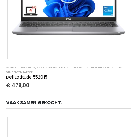
AANBIEDING LAPTOPS
,
AANBIEDINGEN
,
DELL LAPTOP GEBRUIKT
,
REFURBISHED LAPTOPS
,
STUDENTEN LAPTOP
Dell Latitude 5520 i5
€
479,00
VAAK SAMEN GEKOCHT.