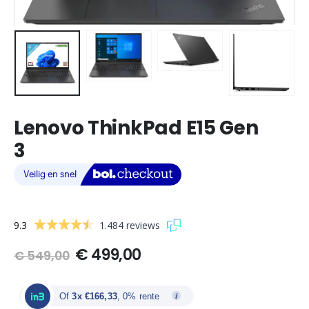
Lenovo ThinkPad E15 Gen
3
9.3
1.484 reviews
Oorspronkelijke
Huidige
€
499,00
€
549,00
prijs
prijs
was:
is:
€ 549,00.
€ 499,00.
Of
3x €166,33
, 0% rente