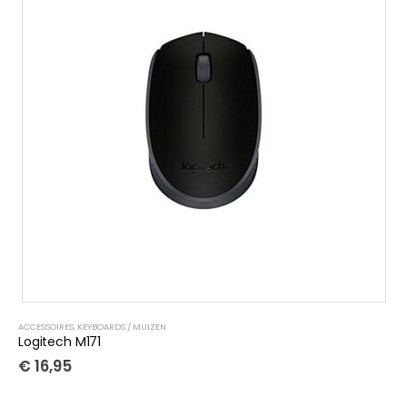
ACCESSOIRES
,
KEYBOARDS / MUIZEN
Logitech M171
€
16,95