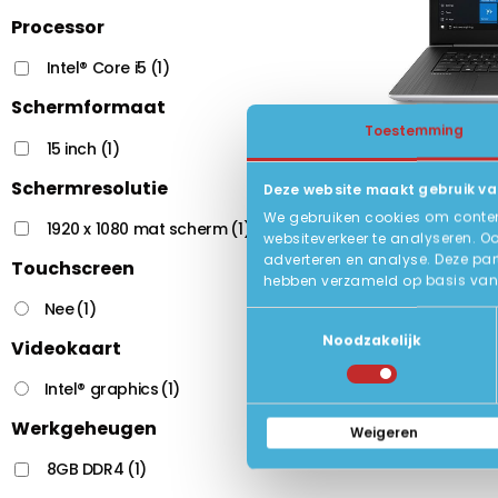
Processor
Intel® Core i5
(1)
Schermformaat
Toestemming
HP ProBook 
15 inch
(1)
15.6 inch L
Schermresolutie
Deze website maakt gebruik va
8e Gen. In
We gebruiken cookies om content
1920 x 1080 mat scherm
(1)
8GB DDR4
websiteverkeer te analyseren. O
adverteren en analyse. Deze par
Touchscreen
Status:
hebben verzameld op basis van 
Nee
(1)
Toestemmingsselectie
Noodzakelijk
Videokaart
Intel® graphics
(1)
Werkgeheugen
Weigeren
8GB DDR4
(1)