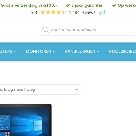
Gratis verzending v/a 100,-
2 jaar garantie!
Op werkd
9.3
1.484 reviews
Producten
zoeken
UTERS
MONITOREN
AANBIEDINGEN
ACCESSOIRE