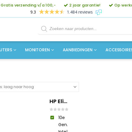
Gratis verzending v/a 100,-
2 jaar garantie!
Op werkd
9.3
1.484 reviews
Producten
zoeken
UTERS
MONITOREN
AANBIEDINGEN
ACCESSOIRE
HP EliteDesk 800 G6 SFF
0
out of 5
10e
Gen.
Intel