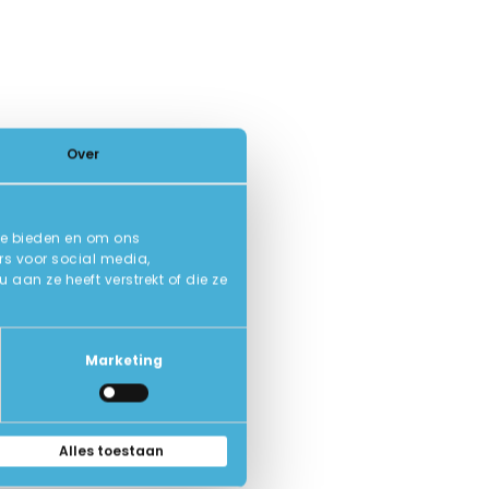
Over
te bieden en om ons
rs voor social media,
an ze heeft verstrekt of die ze
Marketing
Alles toestaan