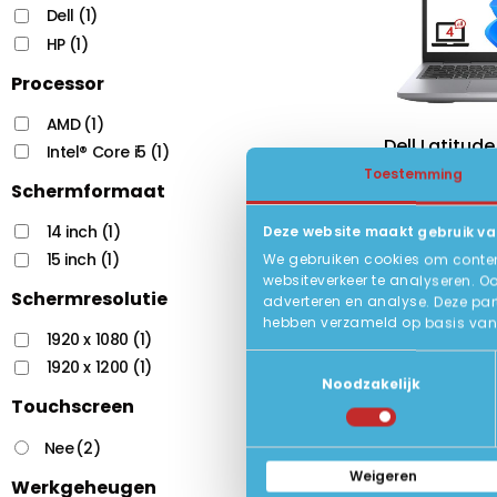
Dell
(1)
HP
(1)
Processor
AMD
(1)
Dell Latitude
Intel® Core i5
(1)
Toestemming
15.6 inch F
Schermformaat
11e Gen. In
14 inch
(1)
Deze website maakt gebruik va
16GB DDR4
15 inch
(1)
We gebruiken cookies om content
Status:
websiteverkeer te analyseren. O
Schermresolutie
adverteren en analyse. Deze par
hebben verzameld op basis van 
1920 x 1080
(1)
Toestemmingsselectie
1920 x 1200
(1)
Noodzakelijk
Touchscreen
Nee
(2)
Weigeren
Werkgeheugen