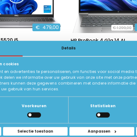
€
479,00
€
1.299,00
 5520 i5
HP ProBook 4 G1a 14 AI
Details
ull HD
14 inch 1920 x 1200 IPS
tel Core i5
AMD Ryzen™ 5
n cookies
, 256GB SSD
16GB DDR5, 512GB SSD
 en advertenties te personaliseren, om functies voor social media 
9
Zeer goed
10
Status:
Nieuw
ok delen we informatie over uw gebruik van onze site met onze partne
tners kunnen deze gegevens combineren met andere informatie die u a
BEKIJK HIER/OPTIES
BEKIJK HIER/OPTI
uw gebruik van hun services.
Voorkeuren
Statistieken
Selectie toestaan
Aanpassen