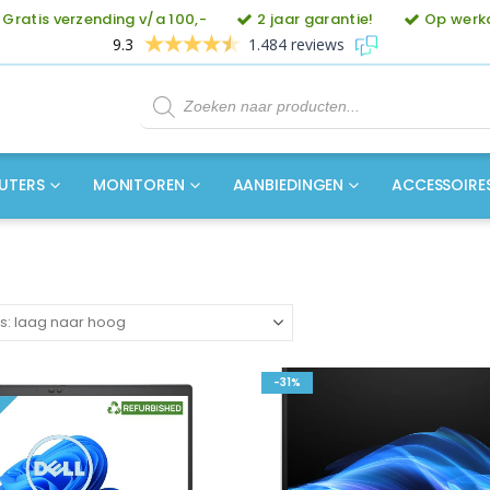
Gratis verzending v/a 100,-
2 jaar garantie!
Op werkd
9.3
1.484 reviews
Producten
zoeken
UTERS
MONITOREN
AANBIEDINGEN
ACCESSOIRE
-31%