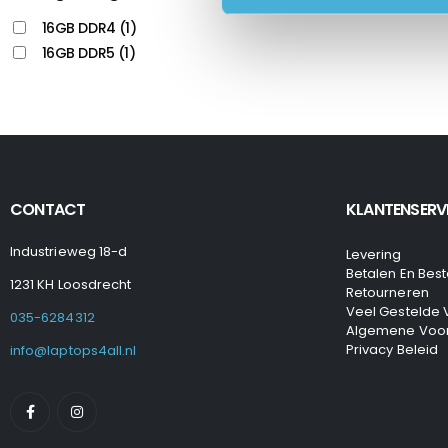
16GB DDR4
(1)
16GB DDR5
(1)
CONTACT
KLANTENSERV
Industrieweg 18-d
Levering
Betalen En Best
1231 KH Loosdrecht
Retourneren
Veel Gestelde
035-6284312
Algemene Voo
Privacy Beleid
info@laptops4all.nl