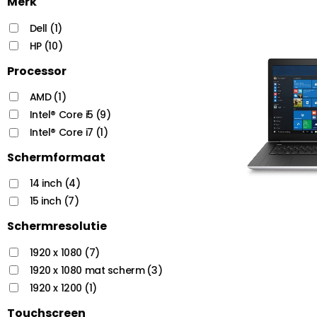
Merk
Dell
(1)
HP
(10)
Processor
AMD
(1)
Intel® Core i5
(9)
Intel® Core i7
(1)
Schermformaat
14 inch
(4)
15 inch
(7)
Schermresolutie
1920 x 1080
(7)
1920 x 1080 mat scherm
(3)
1920 x 1200
(1)
Touchscreen