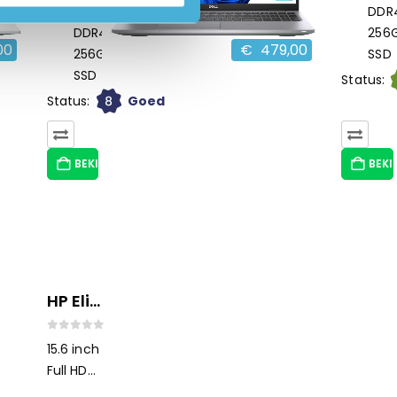
16GB
DDR
DDR4,
256
00
€
479,00
256GB
SSD
SSD
Status:
8
Status:
Goed
BEKIJK HIER/OPTIES
BEKI
HP EliteBook 850 G8 i7
0
out of 5
15.6 inch
Full HD
11e