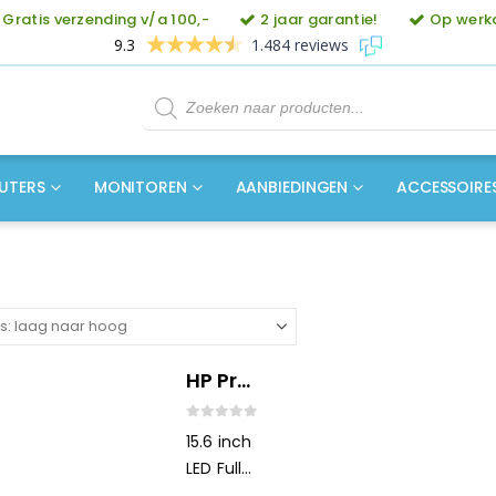
Gratis verzending v/a 100,-
2 jaar garantie!
Op werkd
9.3
1.484 reviews
Producten
zoeken
UTERS
MONITOREN
AANBIEDINGEN
ACCESSOIRE
HP ProBook 450 G5
0
out of 5
15.6 inch
LED Full
HD