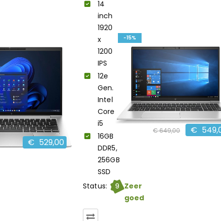
14
12e
inch
Generatie
1920
Intel
-15%
x
Core i5
1200
16GB
IPS
DDR5,
12e
512GB
Gen.
SSD
Intel
Windows
Core
11 Pro,
i5
Webcam
€
549,
€
649,00
16GB
€
529,00
DDR5,
256GB
SSD
9
Status:
Zeer
goed