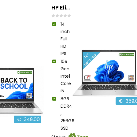
HP EliteBook 840 G7 i5
0
out of 5
14
inch
Full
HD
IPS
10e
Gen.
Intel
Core
i5
8GB
€
359,
DDR4
,
€
349,00
256GB
SSD