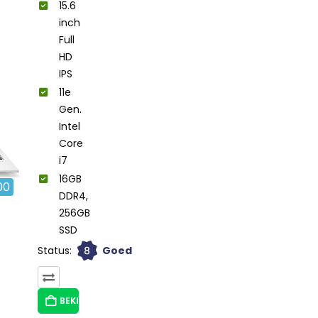
15.6
Generatie
inch
Intel
Full
Core i7
HD
16GB
IPS
DDR4,
11e
256GB
Gen.
SSD
Intel
Core
i7
16GB
00
DDR4,
256GB
SSD
8
Status:
Goed
BEKIJK HIER/OPTIES