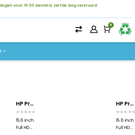
agen voor 15:00 besteld, zelfde dag verstuurd
0
Winke
S
HP ProBook 450 G6
HP ProBook 450 G7 i5
0
out of 5
0
out o
15.6 inch
15.6 inch
Full HD
Full HD
IPS
IPS