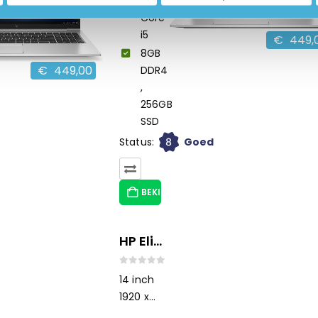
Intel
Core
i5
€
449,
8GB
€
449,00
DDR4
,
256GB
SSD
8
Status:
Goed
BEKIJK HIER/OPTIES
HP EliteBook 840 G9
0
out of 5
14 inch
1920 x
1200 IPS