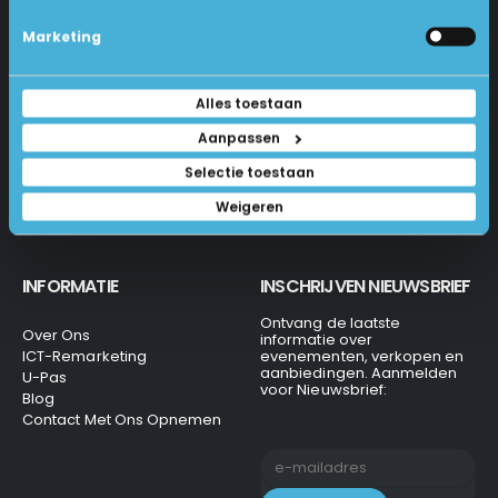
Industrieweg 18-d
Levering
Marketing
Betalen En Bestellen
1231 KH Loosdrecht
Retourneren
Veel Gestelde Vragen
035-6284312
Alles toestaan
Algemene Voorwaarden
Privacy Beleid
info@laptops4all.nl
Aanpassen
Selectie toestaan
Weigeren
INFORMATIE
INSCHRIJVEN NIEUWSBRIEF
Ontvang de laatste
Over Ons
informatie over
ICT-Remarketing
evenementen, verkopen en
aanbiedingen. Aanmelden
U-Pas
voor Nieuwsbrief:
Blog
Contact Met Ons Opnemen