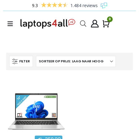
9.3
1.484 reviews
0
Winke
FILTER