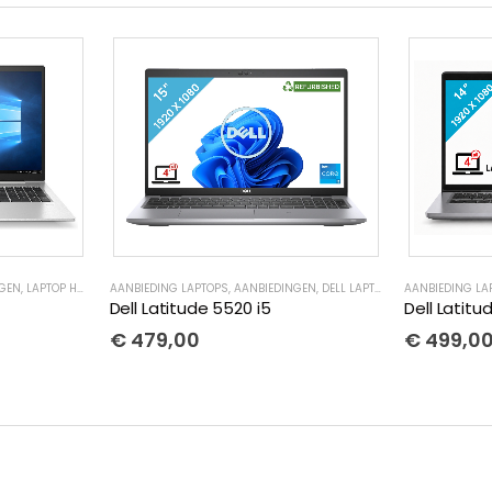
EMEN
NGEN
,
,
LAPTOP HP GEBRUIKT
REFURBISHED LAPTOPS
AANBIEDING LAPTOPS
,
REFURBISHED LAPTOPS
,
AANBIEDINGEN
,
STUDENTEN LAPTOP
,
DELL LAPTOP GEBRUIKT
AANBIEDING LA
,
REFURB
Dell Latitude 5520 i5
Dell Latitu
€
479,00
€
499,0