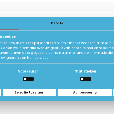
Details
n cookies
 en advertenties te personaliseren, om functies voor social media 
ok delen we informatie over uw gebruik van onze site met onze partne
tners kunnen deze gegevens combineren met andere informatie die u a
uw gebruik van hun services.
Voorkeuren
Statistieken
st op werking en capaciteit. Wij geven 6 maanden garantie op
at.
Selectie toestaan
Aanpassen