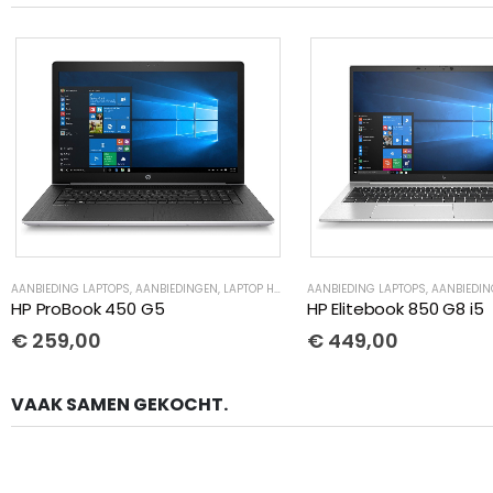
AANBIEDING LAPTOPS
,
AANBIEDINGEN
,
LAPTOP HP GEBRUIKT
AANBIEDING LAPTOPS
,
LAPTOPS MET KLEINE PROBL
,
AANBIEDI
HP ProBook 450 G5
HP Elitebook 850 G8 i5
€
259,00
€
449,00
VAAK SAMEN GEKOCHT.