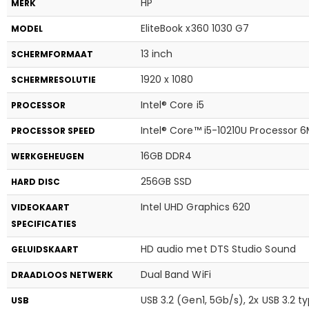
HP
MERK
EliteBook x360 1030 G7
MODEL
13 inch
SCHERMFORMAAT
1920 x 1080
SCHERMRESOLUTIE
Intel® Core i5
PROCESSOR
Intel® Core™ i5-10210U Processor 
PROCESSOR SPEED
16GB DDR4
WERKGEHEUGEN
256GB SSD
HARD DISC
Intel UHD Graphics 620
VIDEOKAART
SPECIFICATIES
HD audio met DTS Studio Sound
GELUIDSKAART
Dual Band WiFi
DRAADLOOS NETWERK
USB 3.2 (Gen1, 5Gb/s), 2x USB 3.2 
USB