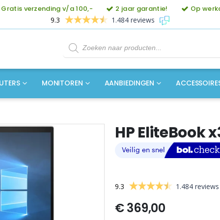
Gratis verzending v/a 100,-
2 jaar garantie!
Op werkd
9.3
1.484 reviews
Producten
zoeken
UTERS
MONITOREN
AANBIEDINGEN
ACCESSOIRE
HP EliteBook x
9.3
1.484 reviews
€
369,00