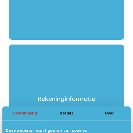
klacht voorleggen aan de Geschillencommissie via
het Europees ODR Platform
).
http://ec.europa.eu/consumers/odr/
(
Onze Rekeninginformatie:
Laptops4all.nl
NL86 RABO 036.91.40.834
Heb je internetbankieren bij de ING, ABN AMRO,
Rekeninginformatie
Rabobank of SNS Bank?
Overweeg dan iDEAL, een eveneens gratis
Toestemming
Details
Over
betaalmethode waarbij je óók betaalt via je
vertrouwde internetbankier-software.
Deze website maakt gebruik van cookies