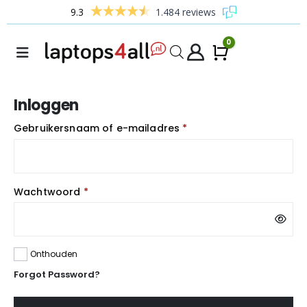
9.3
1.484 reviews
0
Winkelw
Inloggen
Verplicht
Gebruikersnaam of e-mailadres
*
Verplicht
Wachtwoord
*
Onthouden
Forgot Password?