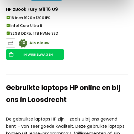
HP zBook Fury G1i 16 U9
16 inch 1920 x 1200 IPS
Intel Core Ultra 9
32GB DDR5, 1TB NVMe SSD
10
Als nieuw
IN WINKELWAGEN
Gebruikte laptops HP online en bij
ons in
Loosdrecht
De gebruikte laptops HP zijn – zoals u bij ons gewend
bent – van zeer goede kwaliteit. Deze gebruikte laptops
komen uit lease-programma’s, faillissementen of zijn