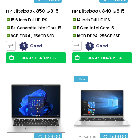
HP Elitebook 850 G8 i5
HP Elitebook 840 G8 i5
15.6 inch Full HD IPS
14 inch Full HD IPS
11e Generatie Intel Core i5
11 Gen. Intel Core i5
8GB DDR4 , 256GB SSD
16GB DDR4, 256GB SSD
8
8
Goed
Goed
BEKIJK HIER/OPTIES
BEKIJK HIER/OPTIES
-15%
€
529,00
€
549,00
€
649,00