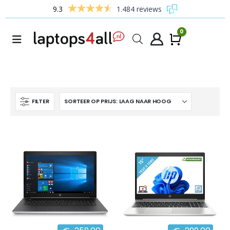
9.3
1.484 reviews
0
Winke
FILTER