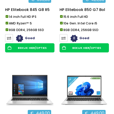
HP Elitebook 845 G8 R5
HP Elitebook 850 G7 Bol
14 inch Full HD IPS
15.6 inch Full HD
AMD Ryzen™ 5
10e Gen. Intel Core i5
8GB DDR4, 256GB SSD
8GB DDR4, 256GB SSD
8
8
Goed
Goed
BEKIJK HIER/OPTIES
BEKIJK HIER/OPTIES
€
449,00
€
449,00