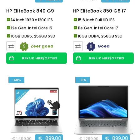
HP EliteBook 840 G9
HP EliteBook 850 G8 i7
14 inch 1920 x 1200 IPS
15.6 inch Full HD IPS
12e Gen. Intel Core i5
11e Gen. Intel Core i7
16GB DDR5, 256GB SSD
16GB DDR4, 256GB SSD
9
8
Zeer goed
Goed
BEKIJK HIER/OPTIES
BEKIJK HIER/OPTIES
-40%
-31%
€
899,00
€
899,00
€
1.499,00
€
1.299,00