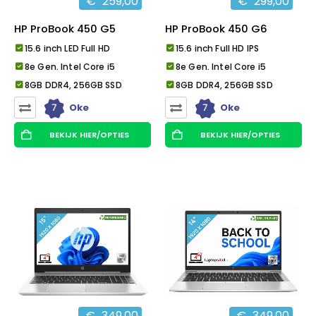
€
259,00
€
299,00
HP ProBook 450 G5
HP ProBook 450 G6
15.6 inch LED Full HD
15.6 inch Full HD IPS
8e Gen. Intel Core i5
8e Gen. Intel Core i5
8GB DDR4, 256GB SSD
8GB DDR4, 256GB SSD
7
7
Oke
Oke
BEKIJK HIER/OPTIES
BEKIJK HIER/OPTIES
€
349,00
€
349,00