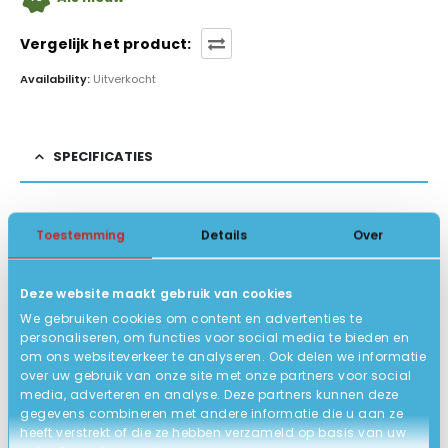
Vergelijk het product:
Availability:
Uitverkocht
SPECIFICATIES
Toestemming
Details
Over
Gebruikt, willekeurig merk wel altijd A-
STATUS
PRODUCT
kwaliteit!
Deze website maakt gebruik van cookies
Op werkdagen voor 15:00u besteld,
VERZENDING
We gebruiken cookies om content en advertenties te
dezelfde dag verstuurd (Afhalen bij ons in
personaliseren, om functies voor social media te bieden en
om ons websiteverkeer te analyseren. Ook delen we informatie
Loosdrecht kan ook).
over uw gebruik van onze site met onze partners voor social
media, adverteren en analyse. Deze partners kunnen deze
gegevens combineren met andere informatie die u aan ze
BESCHRIJVING
heeft verstrekt of die ze hebben verzameld op basis van uw