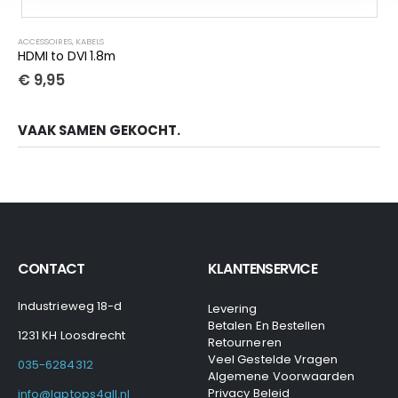
ACCESSOIRES
,
KABELS
HDMI to DVI 1.8m
€
9,95
VAAK SAMEN GEKOCHT.
CONTACT
KLANTENSERVICE
Industrieweg 18-d
Levering
Betalen En Bestellen
1231 KH Loosdrecht
Retourneren
Veel Gestelde Vragen
035-6284312
Algemene Voorwaarden
Privacy Beleid
info@laptops4all.nl