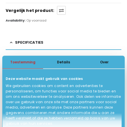
Vergelijk het product:
Availability:
Op voorraad
SPECIFICATIES
Toestemming
Details
Over
Overig
MERK
Deze website maakt gebruik van cookies
Op werkdagen voor 15:00u besteld,
VERZENDING
We gebruiken cookies om content en advertenties te
dezelfde dag verstuurd (Afhalen bij ons in
personaliseren, om functies voor social media te bieden en
Loosdrecht kan ook).
om ons websiteverkeer te analyseren. Ook delen we informatie
over uw gebruik van onze site met onze partners voor social
media, adverteren en analyse. Deze partners kunnen deze
BESCHRIJVING
gegevens combineren met andere informatie die u aan ze
heeft verstrekt of die ze hebben verzameld op basis van uw
gebruik van hun services.