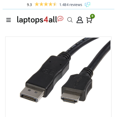
9.3
1.484 reviews
0
Winke