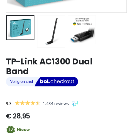
TP-Link AC1300 Dual
Band
9.3
1.484 reviews
€
28,95
10
Nieuw