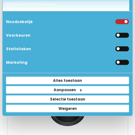
gebruik van hun services.
Toestemmingsselectie
Noodzakelijk
GERELATEERDE PRODUCTEN
Voorkeuren
Statistieken
Marketing
Alles toestaan
Aanpassen
Selectie toestaan
Weigeren