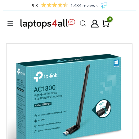
9.3
1.484 reviews
0
Winke