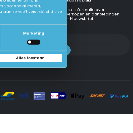
te bieden en om ons
rs voor social media,
Ontvang de laatste informatie over
an ze heeft verstrekt of die ze
evenementen, verkopen en aanbiedingen.
Aanmelden voor Nieuwsbrief:
Marketing
Alles toestaan