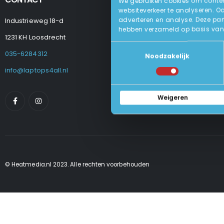
We gebruiken cookies om content
websiteverkeer te analyseren. O
adverteren en analyse. Deze par
Industrieweg 18-d
Levering
hebben verzameld op basis van 
Betalen En Best
1231 KH Loosdrecht
Retourneren
Toestemmingsselectie
Veel Gestelde
035-6284312
Noodzakelijk
Algemene Voo
Privacy Beleid
info@laptops4all.nl
Weigeren
© Heatmedia.nl 2023. Alle rechten voorbehouden