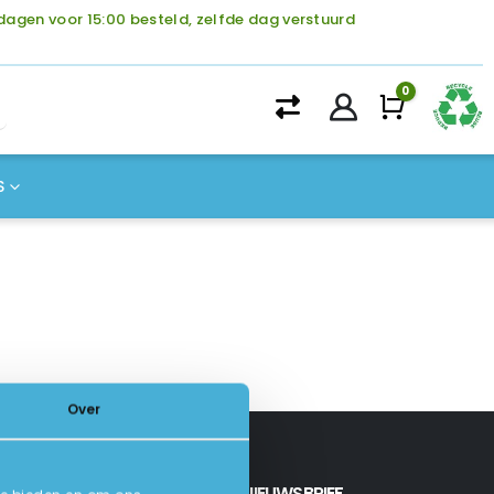
agen voor 15:00 besteld, zelfde dag verstuurd
0
Winke
S
Over
INSCHRIJVEN NIEUWSBRIEF