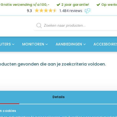
Gratis verzending v/a 100,-
2 jaar garantie!
Op werkd
9.3
1.484 reviews
Producten
zoeken
UTERS
MONITOREN
AANBIEDINGEN
ACCESSOIRE
ducten gevonden die aan je zoekcriteria voldoen.
Details
n cookies
ICE
INFORMATIE