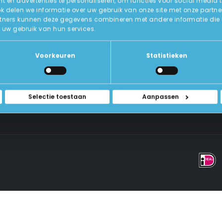
 en advertenties te personaliseren, om functies voor social media 
ok delen we informatie over uw gebruik van onze site met onze partne
tners kunnen deze gegevens combineren met andere informatie die u a
Over Ons
uw gebruik van hun services.
ICT-Remarketing
ellen
U-Pas
Blog
 Vragen
Voorkeuren
Statistieken
Contact Met Ons Opnemen
rwaarden
Selectie toestaan
Aanpassen