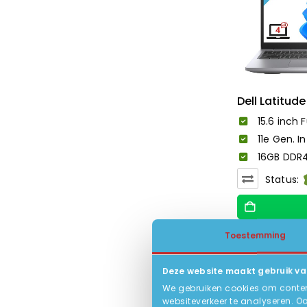
Dell Latitude
15.6 inch F
11e Gen. In
16GB DDR4
Status:
Toestemming
-40%
Deze website maakt gebruik va
We gebruiken cookies om content
websiteverkeer te analyseren. O