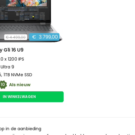
€
3.799,00
€
4.499,00
 G1i 16 U9
20 x 1200 IPS
 Ultra 9
, 1TB NVMe SSD
10
Als nieuw
IN WINKELWAGEN
op in de aanbieding