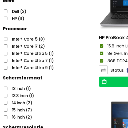
Merk
Dell
(2)
HP
(11)
Processor
HP ProBook 
Intel® Core i5
(8)
15.6 inch L
Intel® Core i7
(2)
Intel® Core Ultra 5
(1)
8e Gen. In
Intel® Core Ultra 7
(1)
8GB DDR4
Intel® Core Ultra 9
(1)
Status:
Schermformaat
13 inch
(1)
13.3 inch
(1)
14 inch
(2)
15 inch
(7)
16 inch
(2)
Schermresolutie