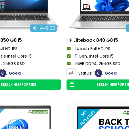
€
449,00
 850 G8 i5
HP Elitebook 840 G8 i5
ull HD IPS
14 inch Full HD IPS
tie Intel Core i5
11 Gen. Intel Core i5
, 256GB SSD
16GB DDR4, 256GB SSD
8
8
Goed
Status:
Goed
BEKIJK HIER/OPTIES
BEKIJK HIER/OPTI