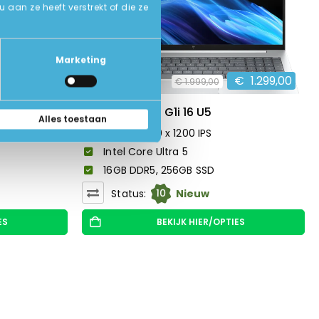
an ze heeft verstrekt of die ze
Marketing
€
1.099,00
€
1.299,00
€
1.999,00
HP EliteBook 8 G1i 16 U5
Alles toestaan
16 inch 1920 x 1200 IPS
Intel Core Ultra 5
16GB DDR5, 256GB SSD
10
Status:
Nieuw
ES
BEKIJK HIER/OPTIES