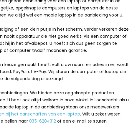
 een goede aanbieding voor een laptop of computer in de
egelijke, opgeknapte computers en laptops van de beste
n we altijd wel een mooie laptop in de aanbieding voor u.
iging of een klein putje in het scherm. Verder verkeren deze
 nooit apparatuur die niet goed werkt! Als een computer of
t hij in het afvaldepot. U hoeft zich dus geen zorgen te
top of computer twaalf maanden garantie.
en keuze gemaakt heeft, vult u uw naam en adres in en wordt
tcard, PayPal of V-Pay. Wij sturen de computer of laptop die
ze de volgende dag al bezorgd.
lle aanbiedingen. We bieden onze opgeknapte producten
n. U bent ook altijd welkom in onze winkel in Loosdrecht als u
bepaalde laptop in de aanbieding staan onze medewerkers
en bij het aanschaffen van een laptop
. Wilt u zeker weten
te bellen naar
035-6284312
of een e-mail te sturen