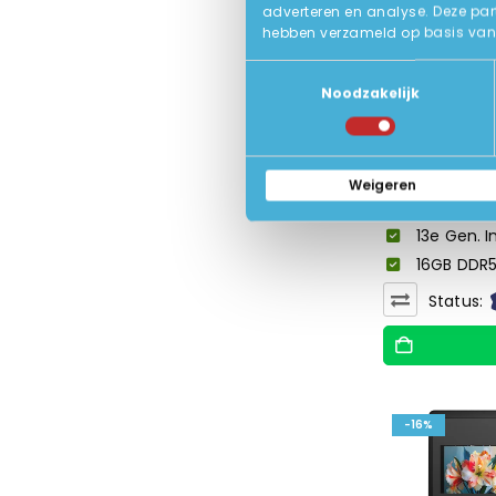
adverteren en analyse. Deze par
hebben verzameld op basis van 
Toestemmingsselectie
Noodzakelijk
HP Elite x360
Weigeren
13.3 inch 
13e Gen. I
16GB DDR5
Status:
-16%