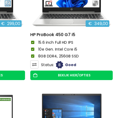
€
299,00
€
349,00
HP ProBook 450 G7 i5
15.6 inch Full HD IPS
10e Gen. Intel Core i5
8GB DDR4, 256GB SSD
8
Status:
Goed
ES
BEKIJK HIER/OPTIES