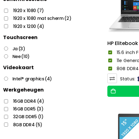
1920 x 1080
(7)
1920 x 1080 mat scherm
(2)
1920 x 1200
(4)
Touchscreen
HP Elitebook
Ja
(3)
15.6 inch F
Nee
(10)
11e Genera
Videokaart
8GB DDR4 
Intel® graphics
(4)
Status:
Werkgeheugen
16GB DDR4
(4)
16GB DDR5
(3)
32GB DDR5
(1)
8GB DDR4
(5)