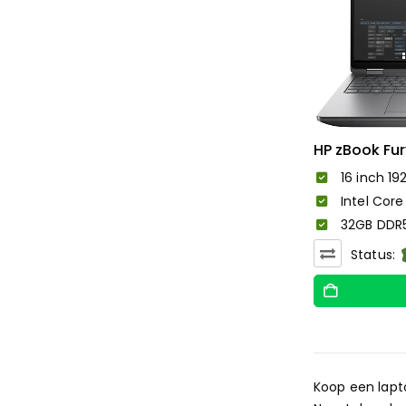
HP zBook Fury
16 inch 19
Intel Core
32GB DDR5
Status:
Koop een lapt