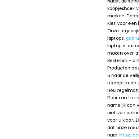
Naast de sche
koopjeshoek v
merken. Doord
Kies voor een 
Onze afgeprij
laptops,
gebru
laptop in de a
maken over tr
Bestellen – on
Producten bes
u naar de veil
u koopt in de
Hou regelmati
Door u in te 
namelijk aan v
niet van onli
voor u klaar.
dat onze mede
naar
info@lapt