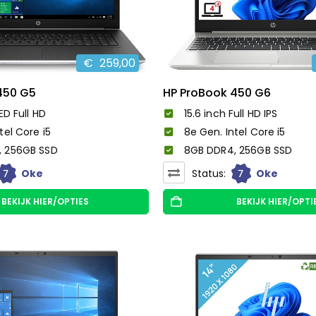
€
259,00
450 G5
HP ProBook 450 G6
ED Full HD
15.6 inch Full HD IPS
tel Core i5
8e Gen. Intel Core i5
, 256GB SSD
8GB DDR4, 256GB SSD
7
7
Oke
Status:
Oke
BEKIJK HIER/OPTIES
BEKIJK HIER/OPTI