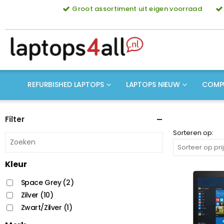
Groot assortiment uit eigen voorraad
REFURBISHED LAPTOPS
LAPTOPS NIEUW
COMP
Filter
Sorteren op:
Kleur
Space Grey
(2)
Zilver
(10)
Zwart/Zilver
(1)