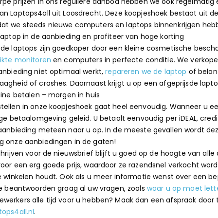
rpe prijzen in ons reguliere aanbod hebben we ook regelmatig
an Laptops4all uit Loosdrecht. Deze koopjeshoek bestaat uit d
at we steeds nieuwe computers en laptops binnenkrijgen hebbe
laptop in de aanbieding en profiteer van hoge korting
sde laptops zijn goedkoper door een kleine cosmetische beschad
ikte monitoren
en computers in perfecte conditie. We verkopen
anbieding niet optimaal werkt,
repareren we de laptop
of beland
aagheid of crashes. Daarnaast krijgt u op een afgeprijsde lap
line betalen – morgen in huis
tellen in onze koopjeshoek gaat heel eenvoudig. Wanneer u e
ige betaalomgeving geleid. U betaalt eenvoudig per iDEAL, credi
 aanbieding meteen naar u op. In de meeste gevallen wordt de
g onze aanbiedingen in de gaten!
schrijven voor de nieuwsbrief blijft u goed op de hoogte van a
oor een erg goede prijs, waardoor ze razendsnel verkocht worde
ne winkelen houdt. Ook als u meer informatie wenst over een 
 Ze beantwoorden graag al uw vragen, zoals
waar u op moet lett
werkers alle tijd voor u hebben? Maak dan een afspraak door 
ops4all.nl
.