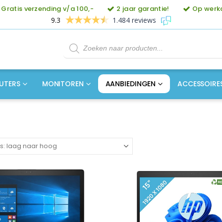
Gratis verzending v/a 100,-
2 jaar garantie!
Op werkd
9.3
1.484 reviews
Producten
zoeken
UTERS
MONITOREN
AANBIEDINGEN
ACCESSOIRE