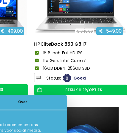
€
499,00
€
549,00
€
649,00
HP EliteBook 850 G8 i7
15.6 inch Full HD IPS
11e Gen. Intel Core i7
16GB DDR4, 256GB SSD
8
Status:
Goed
ES
BEKIJK HIER/OPTIES
Over
-35%
te bieden en om ons
rs voor social media,