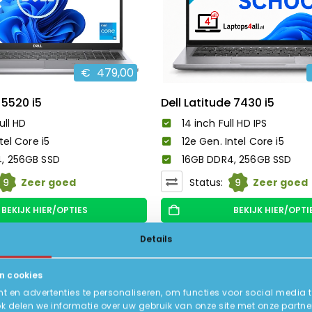
€
479,00
 5520 i5
Dell Latitude 7430 i5
ull HD
14 inch Full HD IPS
tel Core i5
12e Gen. Intel Core i5
, 256GB SSD
16GB DDR4, 256GB SSD
9
9
Zeer goed
Status:
Zeer goed
BEKIJK HIER/OPTIES
BEKIJK HIER/OPTI
Details
-42%
n cookies
 en advertenties te personaliseren, om functies voor social media 
ok delen we informatie over uw gebruik van onze site met onze partne