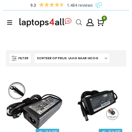
9.3
1.484 reviews
0
Winke
FILTER