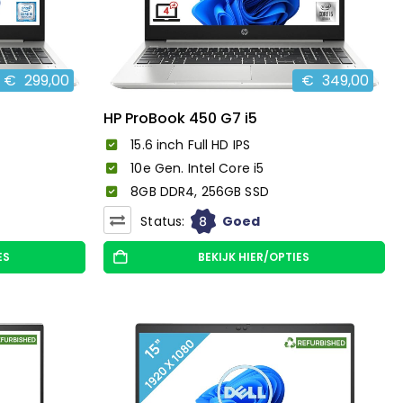
€
299,00
€
349,00
HP ProBook 450 G7 i5
15.6 inch Full HD IPS
10e Gen. Intel Core i5
8GB DDR4, 256GB SSD
8
Status:
Goed
ES
BEKIJK HIER/OPTIES