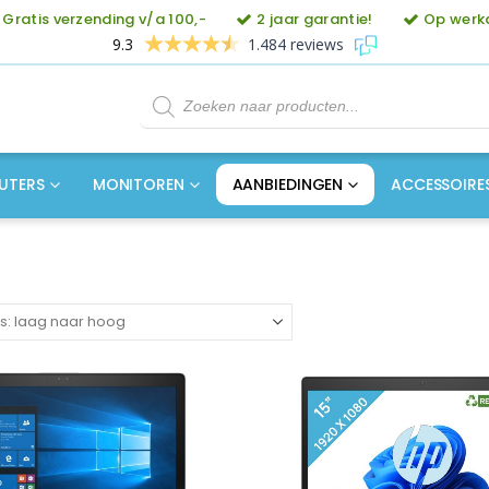
Gratis verzending v/a 100,-
2 jaar garantie!
Op werkd
9.3
1.484 reviews
Producten
zoeken
UTERS
MONITOREN
AANBIEDINGEN
ACCESSOIRE