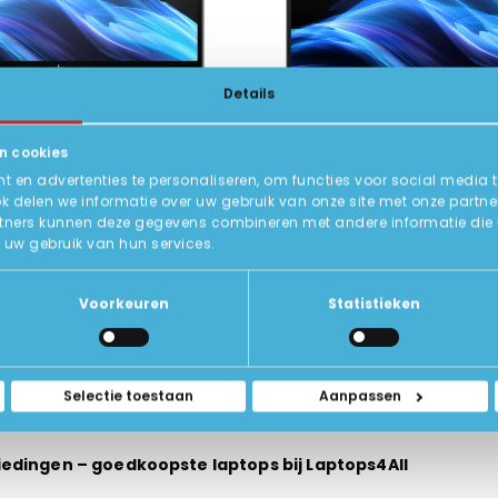
Details
€
1.099,00
€
1.899,00
€
1.999,00
n cookies
8 Flip G1i 13 KH
HP EliteBook 8 G1i 16 U5
 en advertenties te personaliseren, om functies voor social media 
ok delen we informatie over uw gebruik van onze site met onze partne
20 x 1200 IPS
16 inch 1920 x 1200 IPS
tners kunnen deze gegevens combineren met andere informatie die u a
 Ultra 7
Intel Core Ultra 5
uw gebruik van hun services.
, 512GB SSD
16GB DDR5, 256GB SSD
10
9
Zeer goed
Status:
Nieuw
Voorkeuren
Statistieken
BEKIJK HIER/OPTIES
BEKIJK HIER/OPTI
Selectie toestaan
Aanpassen
edingen – goedkoopste laptops bij Laptops4All