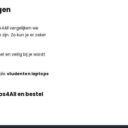
gen
s4All vergelijken we
ijn. Zo kun je er zeker
 en veilig bij je wordt
ale
studenten laptops
ps4All en bestel