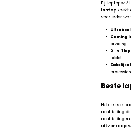
Bij Laptops4Al
laptop
zoekt 
voor ieder wat
Ultraboo
Gaming l
ervaring.
2-in-1 la
tablet.
Zakelijke
profession
Beste l
Heb je een bud
aanbieding die
aanbiedingen, 
uitverkoop
wi