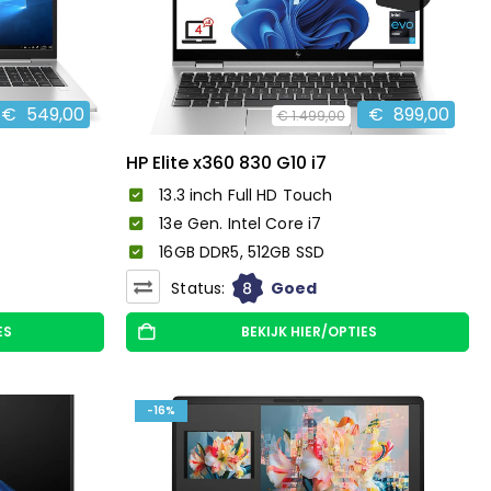
€
549,00
€
899,00
€
1.499,00
HP Elite x360 830 G10 i7
13.3 inch Full HD Touch
13e Gen. Intel Core i7
16GB DDR5, 512GB SSD
8
Status:
Goed
ES
BEKIJK HIER/OPTIES
-16%