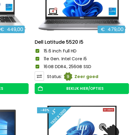
€
449,00
€
479,00
Dell Latitude 5520 i5
15.6 inch Full HD
11e Gen. Intel Core i5
16GB DDR4, 256GB SSD
9
Status:
Zeer goed
ES
BEKIJK HIER/OPTIES
-40%