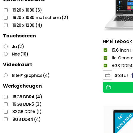
1920 x 1080
(6)
1920 x 1080 mat scherm
(2)
1920 x 1200
(4)
Touchscreen
HP Elitebook
Ja
(2)
15.6 inch F
Nee
(10)
11e Genera
Videokaart
8GB DDR4 
Intel® graphics
(4)
Status:
Werkgeheugen
16GB DDR4
(4)
16GB DDR5
(3)
32GB DDR5
(1)
8GB DDR4
(4)