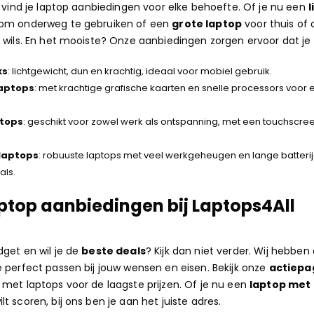
l vind je laptop aanbiedingen voor elke behoefte. Of je nu een
om onderweg te gebruiken of een
grote laptop
voor thuis of 
 wils. En het mooiste? Onze aanbiedingen zorgen ervoor dat je n
ks
: lichtgewicht, dun en krachtig, ideaal voor mobiel gebruik.
aptops
: met krachtige grafische kaarten en snelle processors voor
ptops
: geschikt voor zowel werk als ontspanning, met een touchscre
 laptops
: robuuste laptops met veel werkgeheugen en lange batterij
als.
aptop aanbiedingen bij Laptops4All
get en wil je de
beste deals
? Kijk dan niet verder. Wij hebben 
 perfect passen bij jouw wensen en eisen. Bekijk onze
actiepa
met laptops voor de laagste prijzen. Of je nu een
laptop met 
lt scoren, bij ons ben je aan het juiste adres.