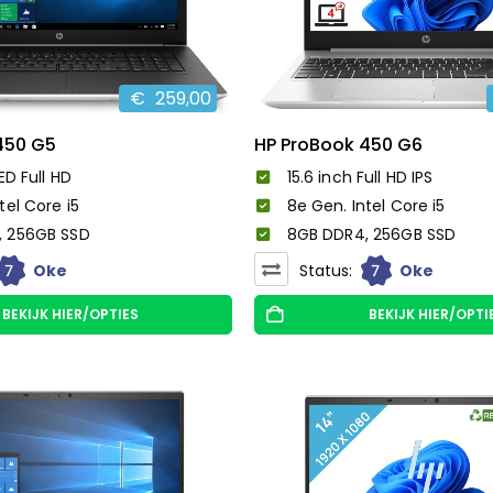
€
259,00
450 G5
HP ProBook 450 G6
ED Full HD
15.6 inch Full HD IPS
tel Core i5
8e Gen. Intel Core i5
, 256GB SSD
8GB DDR4, 256GB SSD
7
7
Oke
Status:
Oke
BEKIJK HIER/OPTIES
BEKIJK HIER/OPTI