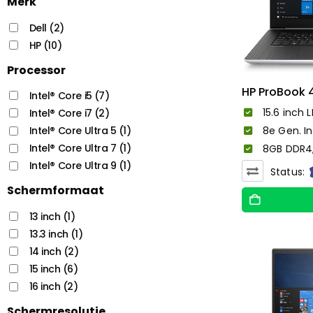
Merk
Dell
(2)
HP
(10)
Processor
HP ProBook 
Intel® Core i5
(7)
15.6 inch L
Intel® Core i7
(2)
Intel® Core Ultra 5
(1)
8e Gen. In
Intel® Core Ultra 7
(1)
8GB DDR4
Intel® Core Ultra 9
(1)
Status:
Schermformaat
13 inch
(1)
13.3 inch
(1)
14 inch
(2)
15 inch
(6)
16 inch
(2)
Schermresolutie