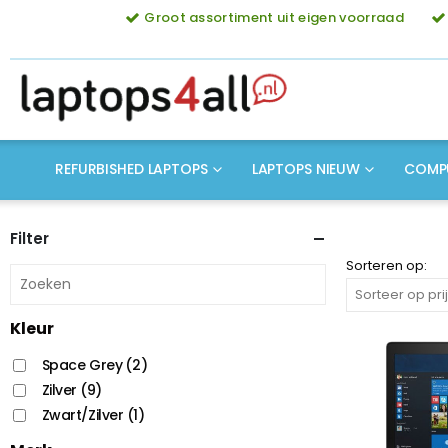
Groot assortiment uit eigen voorraad
REFURBISHED LAPTOPS
LAPTOPS NIEUW
COMP
Filter
Sorteren op:
Kleur
Space Grey
(2)
Zilver
(9)
Zwart/Zilver
(1)