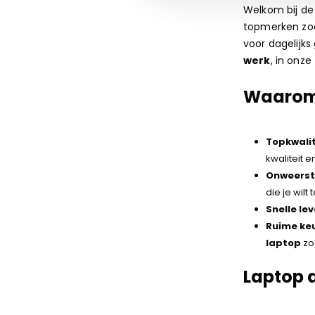
Welkom bij d
topmerken zo
voor dagelijks
werk
, in onze
Waarom 
Topkwalit
kwaliteit 
Onweerst
die je wilt
Snelle le
Ruime ke
laptop
zoe
Laptop a