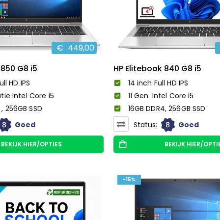
€
449,00
 850 G8 i5
HP Elitebook 840 G8 i5
ull HD IPS
14 inch Full HD IPS
tie Intel Core i5
11 Gen. Intel Core i5
, 256GB SSD
16GB DDR4, 256GB SSD
8
8
Goed
Status:
Goed
BEKIJK HIER/OPTIES
BEKIJK HIER/OPTI
-15%