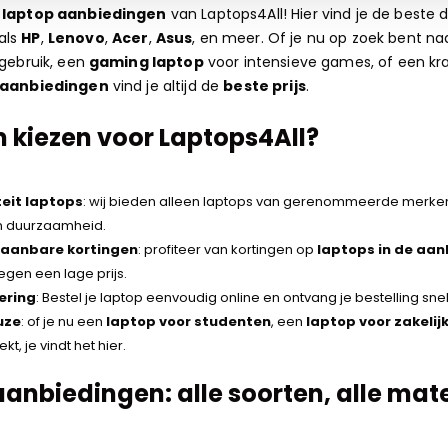
e
laptop aanbiedingen
van Laptops4All! Hier vind je de beste 
als
HP
,
Lenovo
,
Acer
,
Asus
, en meer. Of je nu op zoek bent n
 gebruik, een
gaming laptop
voor intensieve games, of een kr
aanbiedingen
vind je altijd de
beste prijs
.
kiezen voor Laptops4All?
eit laptops
: wij bieden alleen laptops van gerenommeerde merken
en duurzaamheid.
aanbare kortingen
: profiteer van kortingen op
laptops in de aan
 tegen een lage prijs.
vering
: Bestel je laptop eenvoudig online en ontvang je bestelling snel 
uze
: of je nu een
laptop voor studenten
, een
laptop voor zakelij
kt, je vindt het hier.
anbiedingen: alle soorten, alle mat