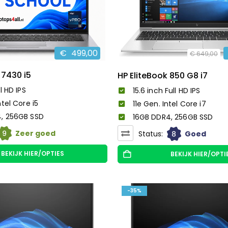
€
499,00
€
649,00
 7430 i5
HP EliteBook 850 G8 i7
l HD IPS
15.6 inch Full HD IPS
ntel Core i5
11e Gen. Intel Core i7
, 256GB SSD
16GB DDR4, 256GB SSD
9
Zeer goed
8
Status:
Goed
BEKIJK HIER/OPTIES
BEKIJK HIER/OPTI
-35%