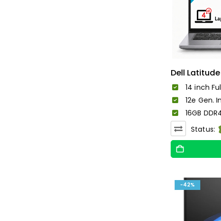
Dell Latitude
14 inch Ful
12e Gen. I
16GB DDR4
Status:
-42%