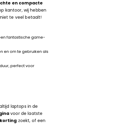
lichte en compacte
op kantoor, wij hebben
iet te veel betaalt!
 een fantastische game-
en en om te gebruiken als
duur, perfect voor
altijd laptops in de
gina
voor de laatste
korting
zoekt, of een