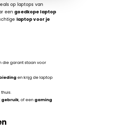
deals op laptops van
aar een
goedkope laptop
achtige
laptop voor je
 die garant staan voor
bieding
en krijg de laptop
thuis.
k gebruik
, of een
gaming
en