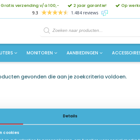
Gratis verzending v/a 100,-
2 jaar garantie!
Op werkd
9.3
1.484 reviews
Producten
zoeken
UTERS
MONITOREN
AANBIEDINGEN
ACCESSOIRE
ducten gevonden die aan je zoekcriteria voldoen.
Details
n cookies
ICE
INFORMATIE