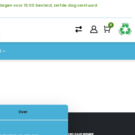
agen voor 15:00 besteld, zelfde dag verstuurd
0
Winke
S
Over
INSCHRIJVEN NIEUWSBRIEF