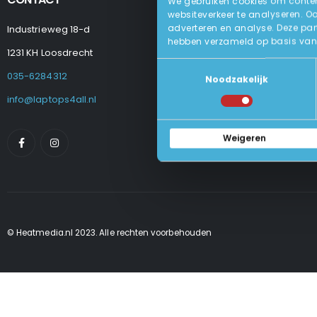
We gebruiken cookies om content
websiteverkeer te analyseren. O
adverteren en analyse. Deze par
Industrieweg 18-d
Levering
hebben verzameld op basis van 
Betalen En Best
1231 KH Loosdrecht
Retourneren
Toestemmingsselectie
Veel Gestelde
035-6284312
Noodzakelijk
Algemene Voo
Privacy Beleid
info@laptops4all.nl
Weigeren
© Heatmedia.nl 2023. Alle rechten voorbehouden