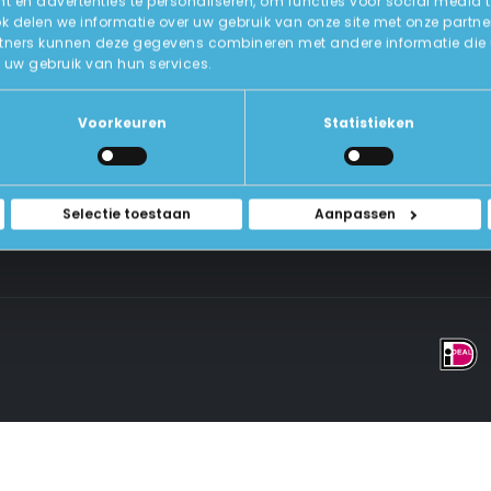
 en advertenties te personaliseren, om functies voor social media 
ok delen we informatie over uw gebruik van onze site met onze partne
tners kunnen deze gegevens combineren met andere informatie die u a
Over Ons
uw gebruik van hun services.
ICT-Remarketing
ellen
U-Pas
Blog
 Vragen
Voorkeuren
Statistieken
Contact Met Ons Opnemen
rwaarden
Selectie toestaan
Aanpassen