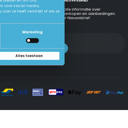
te bieden en om ons
rs voor social media,
Ontvang de laatste informatie over
an ze heeft verstrekt of die ze
evenementen, verkopen en aanbiedingen.
Aanmelden voor Nieuwsbrief:
Marketing
Alles toestaan