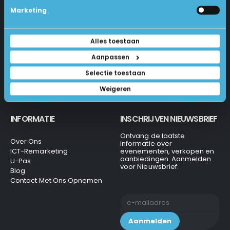
Betalen En Bestellen
Marketing
1231 KH Loosdrecht
Retourneren
Veel Gestelde Vragen
035-6284312
Algemene Voorwaarden
Alles toestaan
Privacy Beleid
info@laptops4all.nl
Aanpassen
Selectie toestaan
Weigeren
INFORMATIE
INSCHRIJVEN NIEUWSBRIEF
Ontvang de laatste
Over Ons
informatie over
ICT-Remarketing
evenementen, verkopen en
aanbiedingen. Aanmelden
U-Pas
voor Nieuwsbrief:
Blog
Contact Met Ons Opnemen