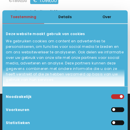
€
1.099,00
€
1.899,00
HP EliteBook 8 Flip G1i 13 KH
Toestemming
Details
Over
14 inch 1920 x 1200 IPS
Intel Core Ultra 7
Deze website maakt gebruik van cookies
16GB DDR5, 512GB SSD
We gebruiken cookies om content en advertenties te
9
Zeer goed
personaliseren, om functies voor social media te bieden en
om ons websiteverkeer te analyseren. Ook delen we informatie
BEKIJK HIER/OPTIES
over uw gebruik van onze site met onze partners voor social
media, adverteren en analyse. Deze partners kunnen deze
gegevens combineren met andere informatie die u aan ze
heeft verstrekt of die ze hebben verzameld op basis van uw
gebruik van hun services.
Toestemmingsselectie
Noodzakelijk
Voorkeuren
CONTACT
KLANTENSERVICE
Statistieken
Industrieweg 18-d
Levering