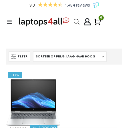
9.3
1.484 reviews
0
Winke
FILTER
-42%