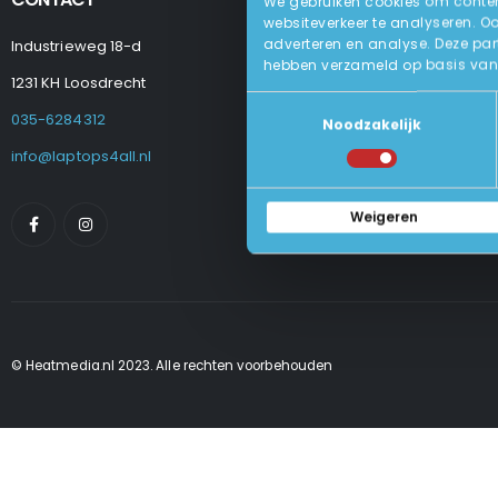
We gebruiken cookies om content
websiteverkeer te analyseren. O
adverteren en analyse. Deze par
Industrieweg 18-d
Levering
hebben verzameld op basis van 
Betalen En Best
1231 KH Loosdrecht
Retourneren
Toestemmingsselectie
Veel Gestelde
035-6284312
Noodzakelijk
Algemene Voo
Privacy Beleid
info@laptops4all.nl
Weigeren
© Heatmedia.nl 2023. Alle rechten voorbehouden