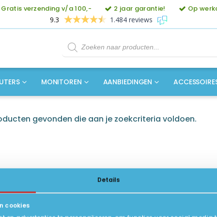
Gratis verzending v/a 100,-
2 jaar garantie!
Op werkd
9.3
1.484 reviews
Producten
zoeken
UTERS
MONITOREN
AANBIEDINGEN
ACCESSOIRE
ducten gevonden die aan je zoekcriteria voldoen.
Details
n cookies
ICE
INFORMATIE