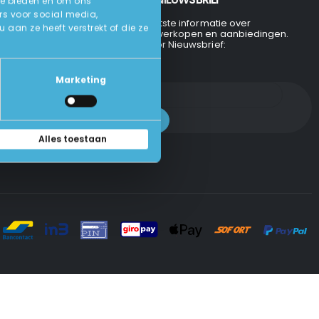
te bieden en om ons
rs voor social media,
Ontvang de laatste informatie over
an ze heeft verstrekt of die ze
evenementen, verkopen en aanbiedingen.
Aanmelden voor Nieuwsbrief:
Marketing
Alles toestaan