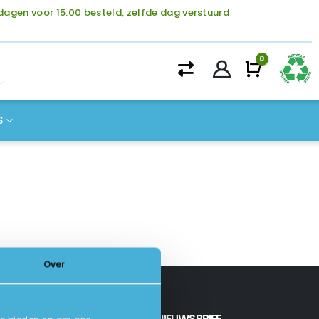
agen voor 15:00 besteld, zelfde dag verstuurd
0
Winke
S
Over
INSCHRIJVEN NIEUWSBRIEF