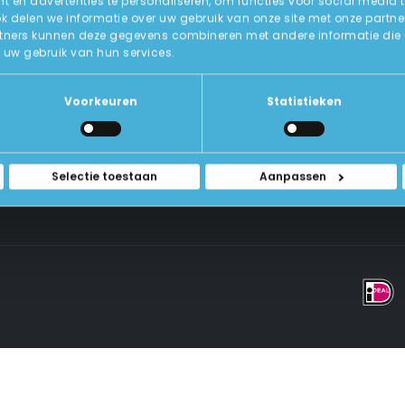
 en advertenties te personaliseren, om functies voor social media 
ok delen we informatie over uw gebruik van onze site met onze partne
tners kunnen deze gegevens combineren met andere informatie die u a
Over Ons
uw gebruik van hun services.
ICT-Remarketing
ellen
U-Pas
Blog
 Vragen
Voorkeuren
Statistieken
Contact Met Ons Opnemen
rwaarden
Selectie toestaan
Aanpassen