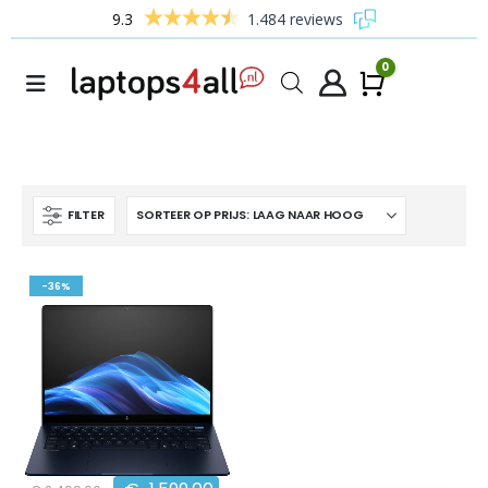
9.3
1.484 reviews
0
Winke
FILTER
-36%