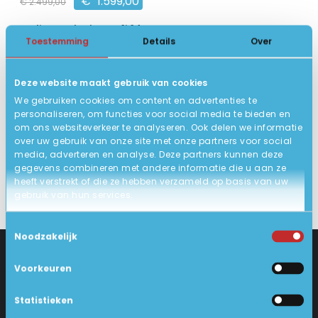
€
1.599,00
€
2.499,00
HP EliteBook Ultra G1i 14 AI
Toestemming
Details
Over
14 inch 2880 x 1800 IPS
Intel Core Ultra 7
Deze website maakt gebruik van cookies
32GB DDR5, 1TB NVMe SSD
We gebruiken cookies om content en advertenties te
10
Als nieuw
personaliseren, om functies voor social media te bieden en
om ons websiteverkeer te analyseren. Ook delen we informatie
IN WINKELWAGEN
over uw gebruik van onze site met onze partners voor social
media, adverteren en analyse. Deze partners kunnen deze
gegevens combineren met andere informatie die u aan ze
heeft verstrekt of die ze hebben verzameld op basis van uw
gebruik van hun services.
Toestemmingsselectie
Noodzakelijk
Voorkeuren
CONTACT
KLANTENSERVICE
Statistieken
Industrieweg 18-d
Levering