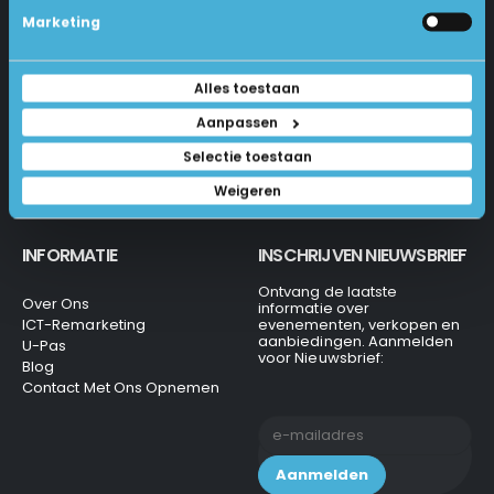
Betalen En Bestellen
Marketing
1231 KH Loosdrecht
Retourneren
Veel Gestelde Vragen
035-6284312
Algemene Voorwaarden
Alles toestaan
Privacy Beleid
info@laptops4all.nl
Aanpassen
Selectie toestaan
Weigeren
INFORMATIE
INSCHRIJVEN NIEUWSBRIEF
Ontvang de laatste
Over Ons
informatie over
ICT-Remarketing
evenementen, verkopen en
aanbiedingen. Aanmelden
U-Pas
voor Nieuwsbrief:
Blog
Contact Met Ons Opnemen