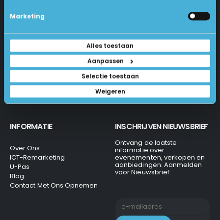
Industrieweg 18-d
Levering
Marketing
Betalen En Bestellen
1231 KH Loosdrecht
Retourneren
Veel Gestelde Vragen
035-6284312
Alles toestaan
Algemene Voorwaarden
Privacy Beleid
info@laptops4all.nl
Aanpassen
Selectie toestaan
Weigeren
INFORMATIE
INSCHRIJVEN NIEUWSBRIEF
Ontvang de laatste
Over Ons
informatie over
ICT-Remarketing
evenementen, verkopen en
aanbiedingen. Aanmelden
U-Pas
voor Nieuwsbrief:
Blog
Contact Met Ons Opnemen