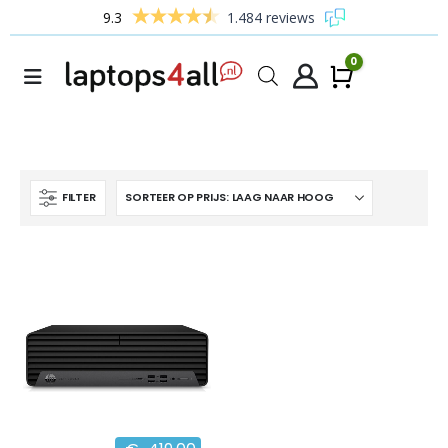
9.3
1.484 reviews
0
Winke
FILTER