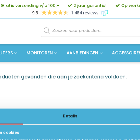
Gratis verzending v/a 100,-
2 jaar garantie!
Op werkd
9.3
1.484 reviews
Producten
zoeken
UTERS
MONITOREN
AANBIEDINGEN
ACCESSOIRE
ducten gevonden die aan je zoekcriteria voldoen.
Details
n cookies
ICE
INFORMATIE