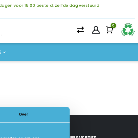
agen voor 15:00 besteld, zelfde dag verstuurd
0
Winke
S
Over
INSCHRIJVEN NIEUWSBRIEF