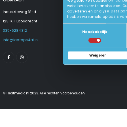
We gebruiken cookies om content
websiteverkeer te analyseren. O
adverteren en analyse. Deze par
Industrieweg 18-d
Levering
hebben verzameld op basis van 
Betalen En Best
1231 KH Loosdrecht
Retourneren
Toestemmingsselectie
Veel Gestelde
035-6284312
Noodzakelijk
Algemene Voo
Privacy Beleid
info@laptops4all.nl
Weigeren
© Heatmedia.nl 2023. Alle rechten voorbehouden