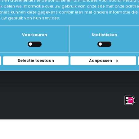
 en advertenties te personaliseren, om functies voor social media 
ok delen we informatie over uw gebruik van onze site met onze partne
tners kunnen deze gegevens combineren met andere informatie die u a
Over Ons
uw gebruik van hun services.
ICT-Remarketing
ellen
U-Pas
Blog
 Vragen
Voorkeuren
Statistieken
Contact Met Ons Opnemen
rwaarden
Selectie toestaan
Aanpassen