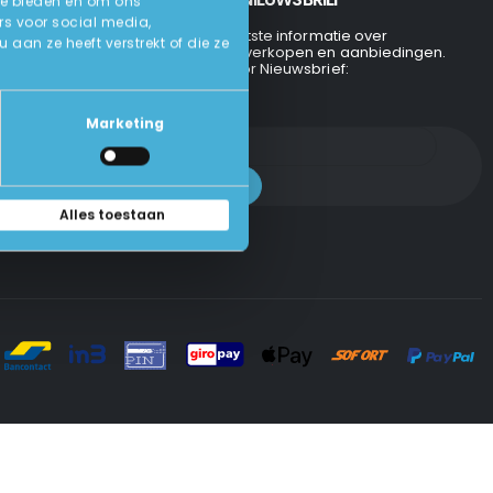
te bieden en om ons
rs voor social media,
Ontvang de laatste informatie over
an ze heeft verstrekt of die ze
evenementen, verkopen en aanbiedingen.
Aanmelden voor Nieuwsbrief:
Marketing
Alles toestaan