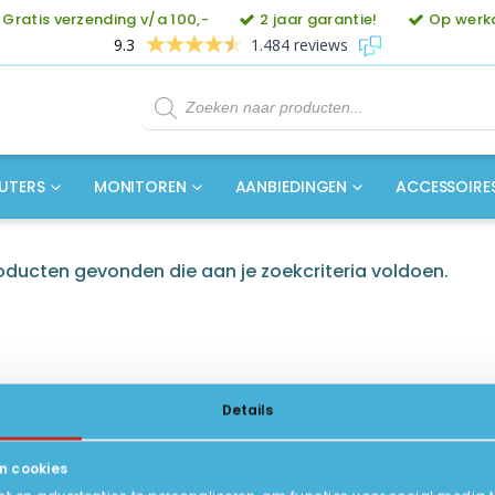
Gratis verzending v/a 100,-
2 jaar garantie!
Op werkd
9.3
1.484 reviews
Producten
zoeken
UTERS
MONITOREN
AANBIEDINGEN
ACCESSOIRE
ducten gevonden die aan je zoekcriteria voldoen.
Details
n cookies
ICE
INFORMATIE