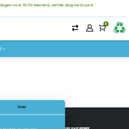
agen voor 15:00 besteld, zelfde dag verstuurd
0
Winke
S
Over
INSCHRIJVEN NIEUWSBRIEF