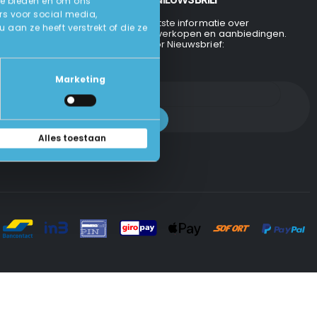
te bieden en om ons
rs voor social media,
Ontvang de laatste informatie over
an ze heeft verstrekt of die ze
evenementen, verkopen en aanbiedingen.
Aanmelden voor Nieuwsbrief:
Marketing
Alles toestaan