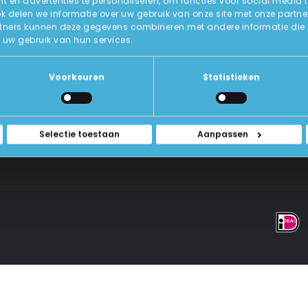
 en advertenties te personaliseren, om functies voor social media 
ok delen we informatie over uw gebruik van onze site met onze partne
tners kunnen deze gegevens combineren met andere informatie die u a
Over Ons
uw gebruik van hun services.
ICT-Remarketing
ellen
U-Pas
Blog
 Vragen
Voorkeuren
Statistieken
Contact Met Ons Opnemen
rwaarden
Selectie toestaan
Aanpassen