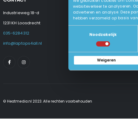
We gebruiken cookies om content
websiteverkeer te analyseren. O
adverteren en analyse. Deze par
Industrieweg 18-d
Levering
hebben verzameld op basis van 
Betalen En Best
1231 KH Loosdrecht
Retourneren
Toestemmingsselectie
Veel Gestelde
035-6284312
Noodzakelijk
Algemene Voo
Privacy Beleid
info@laptops4all.nl
Weigeren
© Heatmedia.nl 2023. Alle rechten voorbehouden