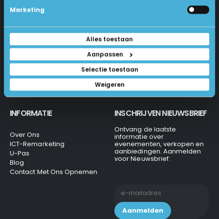
Betalen En Bestellen
Marketing
1231 KH Loosdrecht
Retourneren
Veel Gestelde Vragen
035-6284312
Algemene Voorwaarden
Alles toestaan
Privacy Beleid
info@laptops4all.nl
Aanpassen
Selectie toestaan
Weigeren
INFORMATIE
INSCHRIJVEN NIEUWSBRIEF
Ontvang de laatste
Over Ons
informatie over
ICT-Remarketing
evenementen, verkopen en
aanbiedingen. Aanmelden
U-Pas
voor Nieuwsbrief:
Blog
Contact Met Ons Opnemen