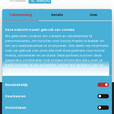
€
899,00
€
1.299,00
HP ProBook 4 G1a 14 AI
Toestemming
Details
Over
14 inch 1920 x 1200 IPS
AMD Ryzen™ 5
Deze website maakt gebruik van cookies
16GB DDR5, 512GB SSD
We gebruiken cookies om content en advertenties te
10
Nieuw
personaliseren, om functies voor social media te bieden en
om ons websiteverkeer te analyseren. Ook delen we informatie
BEKIJK HIER/OPTIES
over uw gebruik van onze site met onze partners voor social
media, adverteren en analyse. Deze partners kunnen deze
gegevens combineren met andere informatie die u aan ze
heeft verstrekt of die ze hebben verzameld op basis van uw
gebruik van hun services.
Toestemmingsselectie
Noodzakelijk
Voorkeuren
CONTACT
KLANTENSERVICE
Statistieken
Industrieweg 18-d
Levering