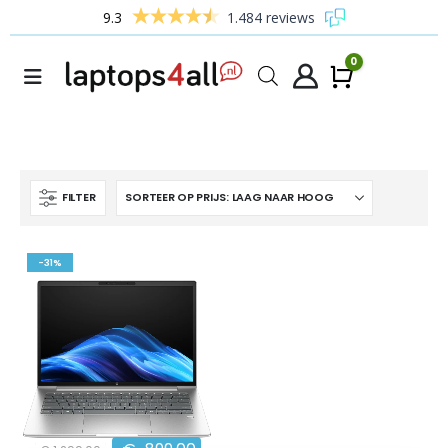
9.3
1.484 reviews
0
Winke
FILTER
-31%