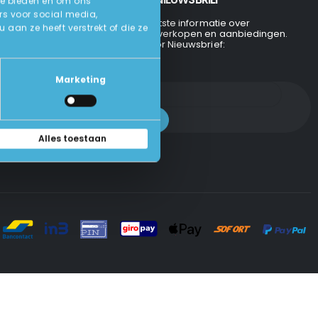
te bieden en om ons
rs voor social media,
Ontvang de laatste informatie over
an ze heeft verstrekt of die ze
evenementen, verkopen en aanbiedingen.
Aanmelden voor Nieuwsbrief:
Marketing
Alles toestaan