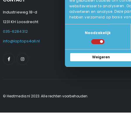
We gebruiken cookies om content
websiteverkeer te analyseren. O
adverteren en analyse. Deze par
Industrieweg 18-d
Levering
hebben verzameld op basis van 
Betalen En Best
1231 KH Loosdrecht
Retourneren
Toestemmingsselectie
Veel Gestelde
035-6284312
Noodzakelijk
Algemene Voo
Privacy Beleid
info@laptops4all.nl
Weigeren
© Heatmedia.nl 2023. Alle rechten voorbehouden