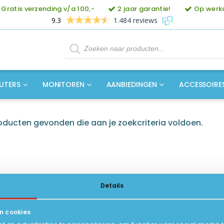
Gratis verzending v/a 100,-
2 jaar garantie!
Op werkd
9.3
1.484 reviews
Producten
zoeken
UTERS
MONITOREN
AANBIEDINGEN
ACCESSOIRE
ducten gevonden die aan je zoekcriteria voldoen.
Details
n cookies
ICE
INFORMATIE