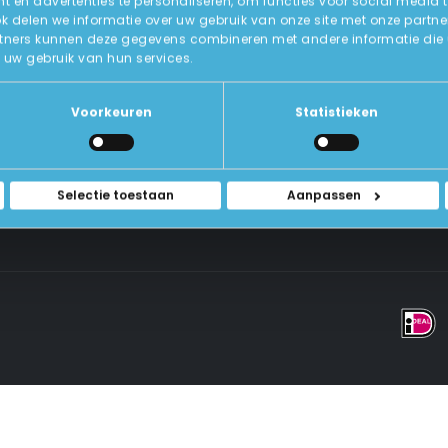
 en advertenties te personaliseren, om functies voor social media 
ok delen we informatie over uw gebruik van onze site met onze partne
tners kunnen deze gegevens combineren met andere informatie die u a
Over Ons
uw gebruik van hun services.
ICT-Remarketing
ellen
U-Pas
Blog
 Vragen
Voorkeuren
Statistieken
Contact Met Ons Opnemen
rwaarden
Selectie toestaan
Aanpassen