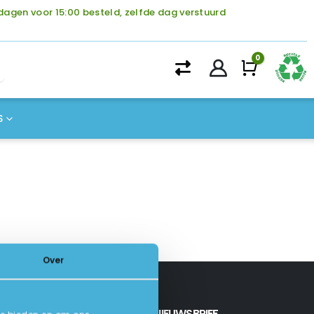
agen voor 15:00 besteld, zelfde dag verstuurd
0
Winke
S
Over
INSCHRIJVEN NIEUWSBRIEF