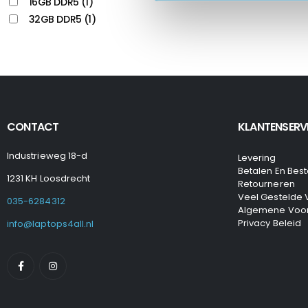
16GB DDR5
(1)
32GB DDR5
(1)
CONTACT
KLANTENSERV
Industrieweg 18-d
Levering
Betalen En Best
1231 KH Loosdrecht
Retourneren
Veel Gestelde
035-6284312
Algemene Voo
Privacy Beleid
info@laptops4all.nl