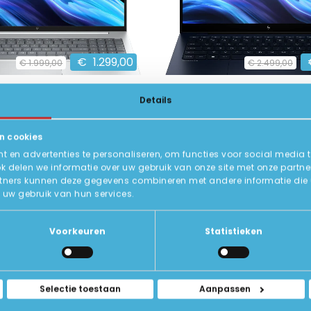
€
1.299,00
€
1.999,00
€
2.499,00
8 G1i 16 U5
HP EliteBook Ultra G1i 14 AI
Details
20 x 1200 IPS
14 inch 2880 x 1800 IPS
 Ultra 5
Intel Core Ultra 7
n cookies
, 256GB SSD
32GB DDR5, 1TB NVMe SSD
 en advertenties te personaliseren, om functies voor social media 
ok delen we informatie over uw gebruik van onze site met onze partne
10
10
Nieuw
Status:
Als nieuw
tners kunnen deze gegevens combineren met andere informatie die u a
uw gebruik van hun services.
BEKIJK HIER/OPTIES
IN WINKELWAGE
Voorkeuren
Statistieken
Selectie toestaan
Aanpassen