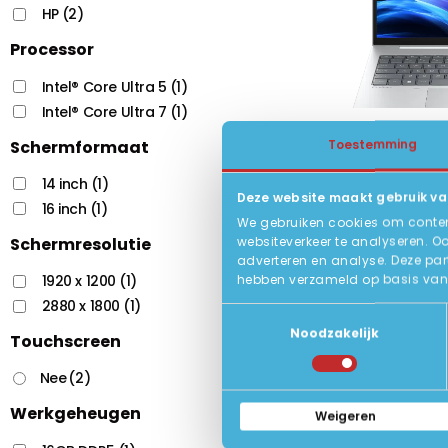
HP
(2)
Processor
Intel® Core Ultra 5
(1)
Intel® Core Ultra 7
(1)
HP EliteBook 
Toestemming
Schermformaat
16 inch 19
14 inch
(1)
Intel Core
Deze website maakt gebruik va
16 inch
(1)
16GB DDR5
We gebruiken cookies om content
websiteverkeer te analyseren. O
Schermresolutie
Status:
adverteren en analyse. Deze par
hebben verzameld op basis van 
1920 x 1200
(1)
2880 x 1800
(1)
Toestemmingsselectie
Noodzakelijk
Touchscreen
Nee
(2)
Werkgeheugen
Weigeren