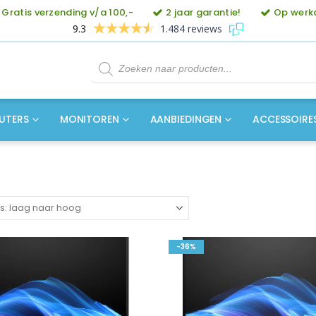
Gratis verzending v/a 100,-
2 jaar garantie!
Op werkd
9.3
1.484 reviews
Producten
zoeken
UTERS
MONITOREN
AANBIEDINGEN
ACCESSOIRE
-36%