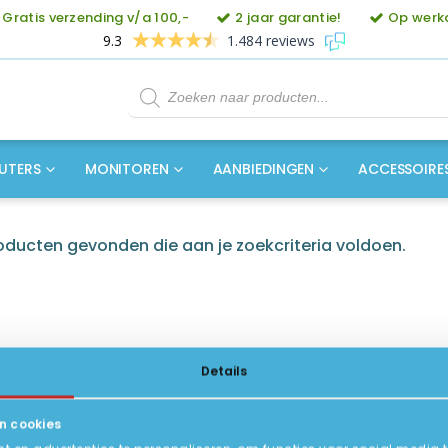
Gratis verzending v/a 100,-
2 jaar garantie!
Op werkd
9.3
1.484 reviews
Producten
zoeken
UTERS
MONITOREN
AANBIEDINGEN
ACCESSOIRE
ducten gevonden die aan je zoekcriteria voldoen.
Details
n cookies
ICE
INFORMATIE