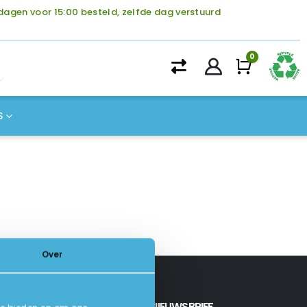
agen voor 15:00 besteld, zelfde dag verstuurd
0
Winke
S
Over
INSCHRIJVEN NIEUWSBRIEF