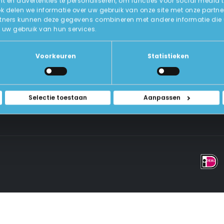
 en advertenties te personaliseren, om functies voor social media 
ok delen we informatie over uw gebruik van onze site met onze partne
tners kunnen deze gegevens combineren met andere informatie die u a
Over Ons
uw gebruik van hun services.
ICT-Remarketing
ellen
U-Pas
Blog
 Vragen
Voorkeuren
Statistieken
Contact Met Ons Opnemen
rwaarden
Selectie toestaan
Aanpassen