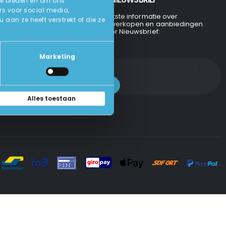
te bieden en om ons
rs voor social media,
Ontvang de laatste informatie over
an ze heeft verstrekt of die ze
evenementen, verkopen en aanbiedingen.
Aanmelden voor Nieuwsbrief:
Marketing
Alles toestaan