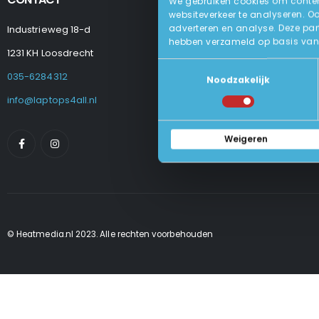
We gebruiken cookies om content
websiteverkeer te analyseren. O
adverteren en analyse. Deze par
Industrieweg 18-d
Levering
hebben verzameld op basis van 
Betalen En Best
1231 KH Loosdrecht
Retourneren
Toestemmingsselectie
Veel Gestelde
035-6284312
Noodzakelijk
Algemene Voo
Privacy Beleid
info@laptops4all.nl
Weigeren
© Heatmedia.nl 2023. Alle rechten voorbehouden