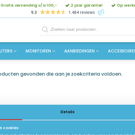
Gratis verzending v/a 100,-
2 jaar garantie!
Op werkd
9.3
1.484 reviews
Producten
zoeken
UTERS
MONITOREN
AANBIEDINGEN
ACCESSOIRE
ducten gevonden die aan je zoekcriteria voldoen.
Details
n cookies
ICE
INFORMATIE