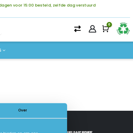
agen voor 15:00 besteld, zelfde dag verstuurd
0
Winke
S
Over
INSCHRIJVEN NIEUWSBRIEF