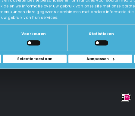
 en advertenties te personaliseren, om functies voor social media 
ok delen we informatie over uw gebruik van onze site met onze partne
tners kunnen deze gegevens combineren met andere informatie die u a
Over Ons
uw gebruik van hun services.
ICT-Remarketing
ellen
U-Pas
Blog
 Vragen
Voorkeuren
Statistieken
Contact Met Ons Opnemen
rwaarden
Selectie toestaan
Aanpassen