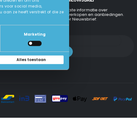
te bieden en om ons
rs voor social media,
Ontvang de laatste informatie over
an ze heeft verstrekt of die ze
evenementen, verkopen en aanbiedingen.
Aanmelden voor Nieuwsbrief:
Marketing
Alles toestaan