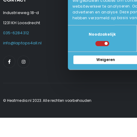
We gebruiken cookies om content
websiteverkeer te analyseren. O
adverteren en analyse. Deze par
Industrieweg 18-d
Levering
hebben verzameld op basis van 
Betalen En Best
1231 KH Loosdrecht
Retourneren
Toestemmingsselectie
Veel Gestelde
035-6284312
Noodzakelijk
Algemene Voo
Privacy Beleid
info@laptops4all.nl
Weigeren
© Heatmedia.nl 2023. Alle rechten voorbehouden