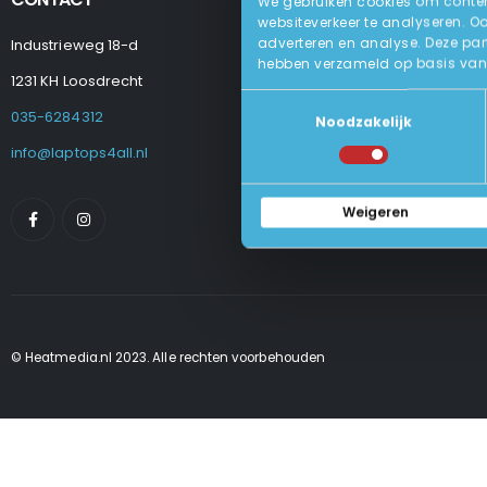
We gebruiken cookies om content
websiteverkeer te analyseren. O
adverteren en analyse. Deze par
Industrieweg 18-d
Levering
hebben verzameld op basis van 
Betalen En Best
1231 KH Loosdrecht
Retourneren
Toestemmingsselectie
Veel Gestelde
035-6284312
Noodzakelijk
Algemene Voo
Privacy Beleid
info@laptops4all.nl
Weigeren
© Heatmedia.nl 2023. Alle rechten voorbehouden