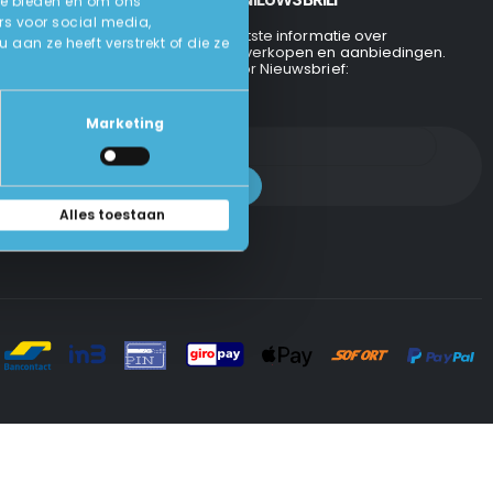
te bieden en om ons
rs voor social media,
Ontvang de laatste informatie over
an ze heeft verstrekt of die ze
evenementen, verkopen en aanbiedingen.
Aanmelden voor Nieuwsbrief:
Marketing
Alles toestaan