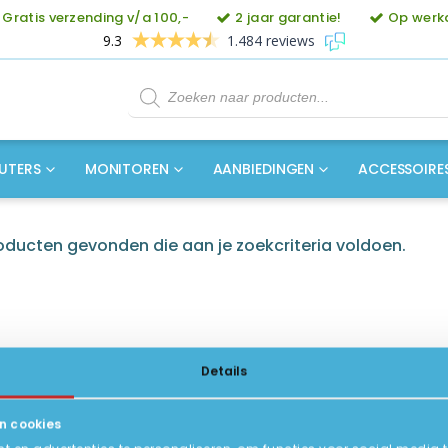
Gratis verzending v/a 100,-
2 jaar garantie!
Op werkd
9.3
1.484 reviews
Producten
zoeken
UTERS
MONITOREN
AANBIEDINGEN
ACCESSOIRE
ducten gevonden die aan je zoekcriteria voldoen.
Details
n cookies
ICE
INFORMATIE