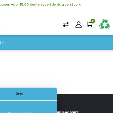
agen voor 15:00 besteld, zelfde dag verstuurd
0
Winke
S
Over
INSCHRIJVEN NIEUWSBRIEF