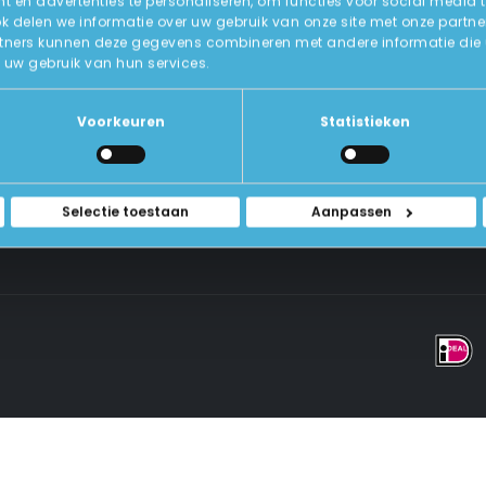
 en advertenties te personaliseren, om functies voor social media 
ok delen we informatie over uw gebruik van onze site met onze partne
tners kunnen deze gegevens combineren met andere informatie die u a
Over Ons
uw gebruik van hun services.
ICT-Remarketing
ellen
U-Pas
Blog
 Vragen
Voorkeuren
Statistieken
Contact Met Ons Opnemen
rwaarden
Selectie toestaan
Aanpassen