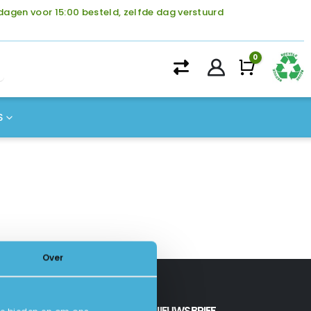
agen voor 15:00 besteld, zelfde dag verstuurd
0
Winke
S
Over
INSCHRIJVEN NIEUWSBRIEF