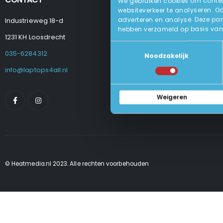
We gebruiken cookies om content
websiteverkeer te analyseren. O
adverteren en analyse. Deze par
Industrieweg 18-d
Levering
hebben verzameld op basis van 
Betalen En Best
1231 KH Loosdrecht
Retourneren
Toestemmingsselectie
Veel Gestelde
035-6284312
Noodzakelijk
Algemene Voo
Privacy Beleid
info@laptops4all.nl
Weigeren
© Heatmedia.nl 2023. Alle rechten voorbehouden