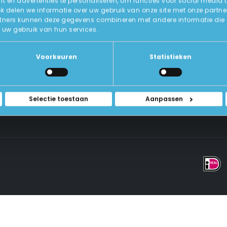
 en advertenties te personaliseren, om functies voor social media 
ok delen we informatie over uw gebruik van onze site met onze partne
tners kunnen deze gegevens combineren met andere informatie die u a
Over Ons
uw gebruik van hun services.
ICT-Remarketing
ellen
U-Pas
Blog
 Vragen
Voorkeuren
Statistieken
Contact Met Ons Opnemen
rwaarden
Selectie toestaan
Aanpassen