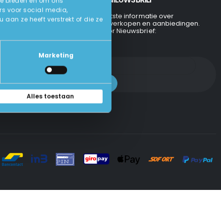
te bieden en om ons
rs voor social media,
Ontvang de laatste informatie over
an ze heeft verstrekt of die ze
evenementen, verkopen en aanbiedingen.
Aanmelden voor Nieuwsbrief:
Marketing
Alles toestaan