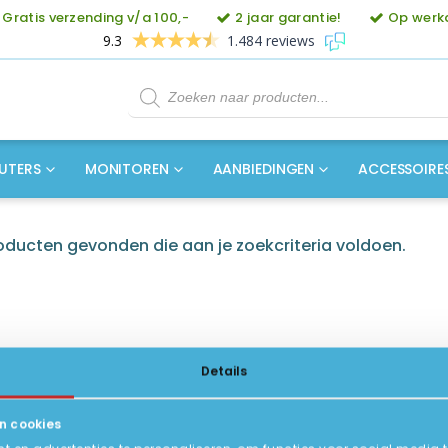
Gratis verzending v/a 100,-
2 jaar garantie!
Op werkd
9.3
1.484 reviews
Producten
zoeken
UTERS
MONITOREN
AANBIEDINGEN
ACCESSOIRE
ducten gevonden die aan je zoekcriteria voldoen.
Details
n cookies
ICE
INFORMATIE