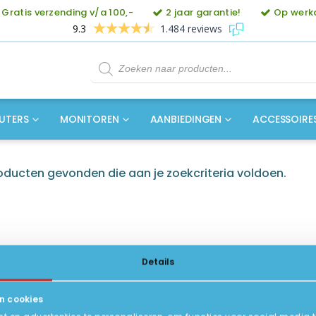
Gratis verzending v/a 100,-
2 jaar garantie!
Op werkd
9.3
1.484 reviews
Producten
zoeken
UTERS
MONITOREN
AANBIEDINGEN
ACCESSOIRE
ducten gevonden die aan je zoekcriteria voldoen.
Details
n cookies
ICE
INFORMATIE