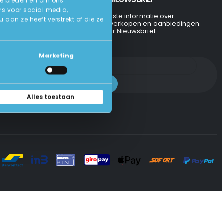
te bieden en om ons
rs voor social media,
Ontvang de laatste informatie over
an ze heeft verstrekt of die ze
evenementen, verkopen en aanbiedingen.
Aanmelden voor Nieuwsbrief:
Marketing
Alles toestaan