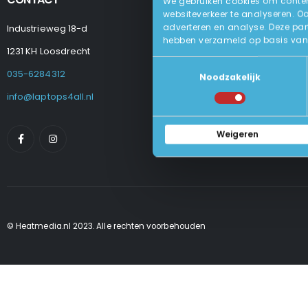
We gebruiken cookies om content
websiteverkeer te analyseren. O
adverteren en analyse. Deze par
Industrieweg 18-d
Levering
hebben verzameld op basis van 
Betalen En Best
1231 KH Loosdrecht
Retourneren
Toestemmingsselectie
Veel Gestelde
035-6284312
Noodzakelijk
Algemene Voo
Privacy Beleid
info@laptops4all.nl
Weigeren
© Heatmedia.nl 2023. Alle rechten voorbehouden