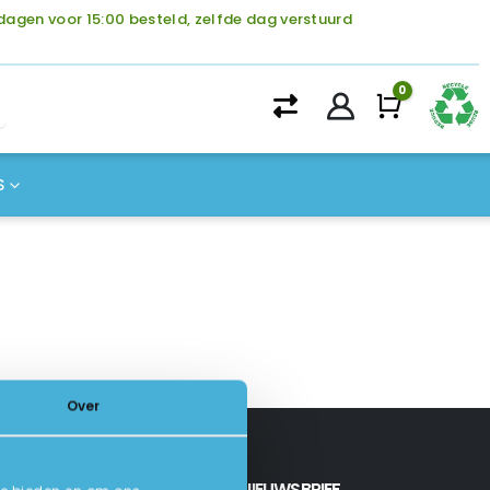
agen voor 15:00 besteld, zelfde dag verstuurd
0
Winke
S
Over
INSCHRIJVEN NIEUWSBRIEF