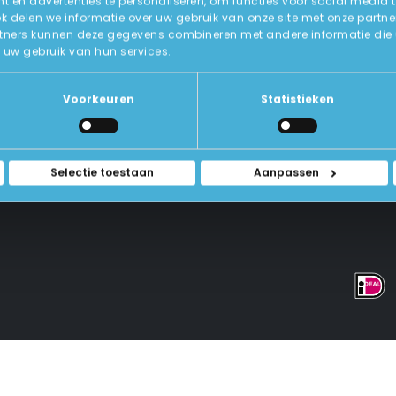
 en advertenties te personaliseren, om functies voor social media 
ok delen we informatie over uw gebruik van onze site met onze partne
tners kunnen deze gegevens combineren met andere informatie die u a
Over Ons
uw gebruik van hun services.
ICT-Remarketing
ellen
U-Pas
Blog
 Vragen
Voorkeuren
Statistieken
Contact Met Ons Opnemen
rwaarden
Selectie toestaan
Aanpassen