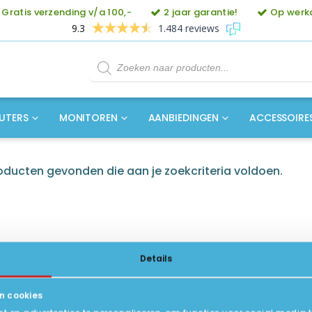
Gratis verzending v/a 100,-
2 jaar garantie!
Op werkd
9.3
1.484 reviews
Producten
zoeken
UTERS
MONITOREN
AANBIEDINGEN
ACCESSOIRE
ducten gevonden die aan je zoekcriteria voldoen.
Details
n cookies
ICE
INFORMATIE