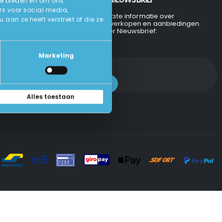
te bieden en om ons
rs voor social media,
Ontvang de laatste informatie over
an ze heeft verstrekt of die ze
evenementen, verkopen en aanbiedingen.
Aanmelden voor Nieuwsbrief:
Marketing
Alles toestaan