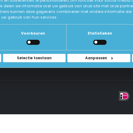
 en advertenties te personaliseren, om functies voor social media 
ok delen we informatie over uw gebruik van onze site met onze partne
tners kunnen deze gegevens combineren met andere informatie die u a
Over Ons
uw gebruik van hun services.
ICT-Remarketing
ellen
U-Pas
Blog
 Vragen
Voorkeuren
Statistieken
Contact Met Ons Opnemen
rwaarden
Selectie toestaan
Aanpassen