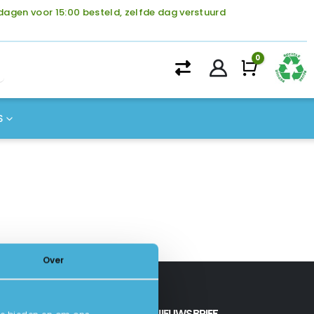
agen voor 15:00 besteld, zelfde dag verstuurd
0
Winke
S
Over
INSCHRIJVEN NIEUWSBRIEF