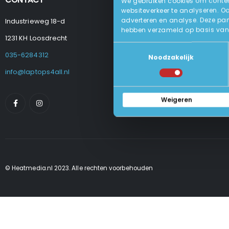
We gebruiken cookies om content
websiteverkeer te analyseren. O
adverteren en analyse. Deze par
Industrieweg 18-d
Levering
hebben verzameld op basis van 
Betalen En Best
1231 KH Loosdrecht
Retourneren
Toestemmingsselectie
Veel Gestelde
035-6284312
Noodzakelijk
Algemene Voo
Privacy Beleid
info@laptops4all.nl
Weigeren
© Heatmedia.nl 2023. Alle rechten voorbehouden