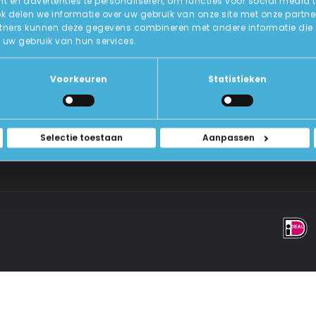
 en advertenties te personaliseren, om functies voor social media 
ok delen we informatie over uw gebruik van onze site met onze partne
tners kunnen deze gegevens combineren met andere informatie die u a
Over Ons
uw gebruik van hun services.
ICT-Remarketing
ellen
U-Pas
Blog
 Vragen
Voorkeuren
Statistieken
Contact Met Ons Opnemen
rwaarden
Selectie toestaan
Aanpassen