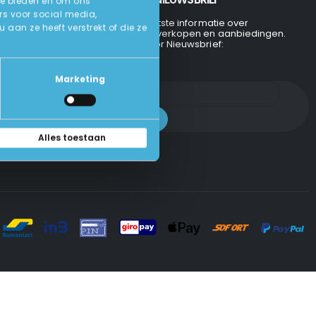
te bieden en om ons
rs voor social media,
Ontvang de laatste informatie over
an ze heeft verstrekt of die ze
evenementen, verkopen en aanbiedingen.
Aanmelden voor Nieuwsbrief:
Marketing
Alles toestaan