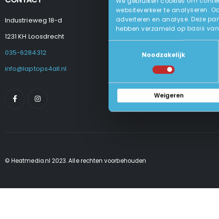
We gebruiken cookies om content
websiteverkeer te analyseren. O
adverteren en analyse. Deze par
Industrieweg 18-d
Levering
hebben verzameld op basis van 
Betalen En Best
1231 KH Loosdrecht
Retourneren
Toestemmingsselectie
Veel Gestelde
035-6284312
Noodzakelijk
Algemene Voo
Privacy Beleid
info@laptops4all.nl
Weigeren
© Heatmedia.nl 2023. Alle rechten voorbehouden