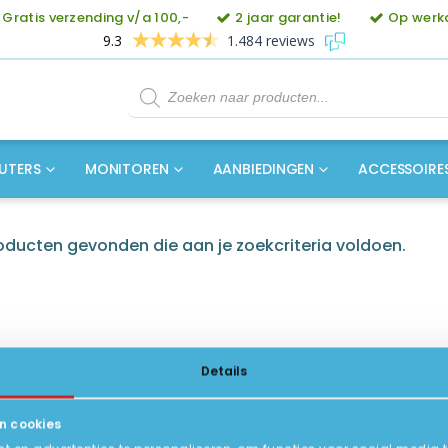
Gratis verzending v/a 100,-
2 jaar garantie!
Op werkd
9.3
1.484 reviews
Producten
zoeken
UTERS
MONITOREN
AANBIEDINGEN
ACCESSOIRE
ducten gevonden die aan je zoekcriteria voldoen.
Details
n cookies
ICE
INFORMATIE