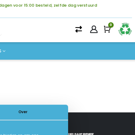
agen voor 15:00 besteld, zelfde dag verstuurd
0
Winke
S
Over
INSCHRIJVEN NIEUWSBRIEF