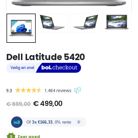
Dell Latitude 5420
9.3
1.484 reviews
Oorspronkelijke
Huidige
€
499,00
€
699,00
prijs
prijs
was:
is:
€ 699,00.
€ 499,00.
Of
3x €166,33
, 0% rente
9
Zeer goed