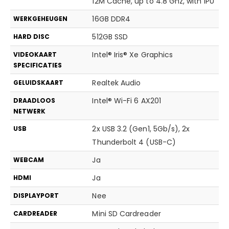
12M Cache, up to 4.8 Ghz, with IPU
16GB DDR4
WERKGEHEUGEN
512GB SSD
HARD DISC
Intel® Iris® Xe Graphics
VIDEOKAART
SPECIFICATIES
Realtek Audio
GELUIDSKAART
Intel® Wi-Fi 6 AX201
DRAADLOOS
NETWERK
2x USB 3.2 (Gen1, 5Gb/s), 2x
USB
Thunderbolt 4 (USB-C)
Ja
WEBCAM
Ja
HDMI
Nee
DISPLAYPORT
Mini SD Cardreader
CARDREADER