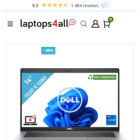
9.3
1.484 reviews
0
Winke
-29%