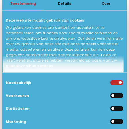
getest op werking en capaciteit.
Toestemming
Details
Over
Wij geven 6 maanden garantie op
de werking.
Deze website maakt gebruik van cookies
We gebruiken cookies om content en advertenties te
Zakelijk gebruikt, in zeer goede
STATUS PRODUCT
personaliseren, om functies voor social media te bieden en
staat .
om ons websiteverkeer te analyseren. Ook delen we informatie
over uw gebruik van onze site met onze partners voor social
2 jaar garantie (carry-in).
GARANTIE
media, adverteren en analyse. Deze partners kunnen deze
gegevens combineren met andere informatie die u aan ze
1.2 kg
GEWICHT IN KG
heeft verstrekt of die ze hebben verzameld op basis van uw
Google Chrome, Libre Office
gebruik van hun services.
EXTRA SOFTWARE
(Opent, maakt en wijzigt
Toestemmingsselectie
bestanden zoals Word, Excel en
Noodzakelijk
Powerpoint), Foxit Reader, VLC
Mediaplayer, Windows Defender
Voorkeuren
(virusscanner)
Statistieken
Ja
BLUETOOTH
Marketing
Deze Windows laptop is direct
INSTALLATIE