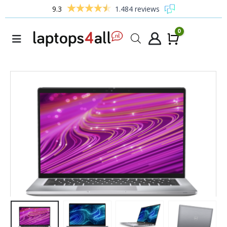
9.3
1.484 reviews
0
Winke