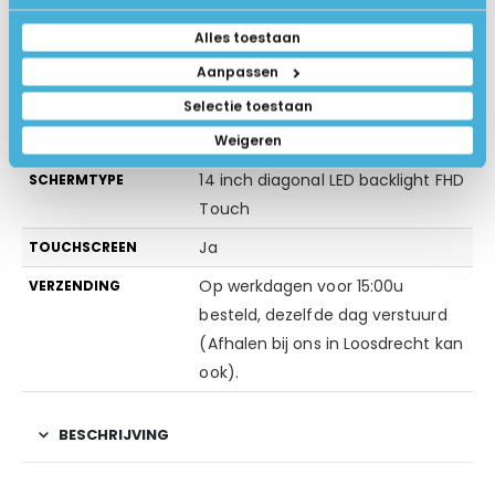
klaar voor gebruik, even
aanmelden op uw WiFi Netwerk en
Alles toestaan
genieten maar!
Aanpassen
Aluminium
KLEUR
Selectie toestaan
Weigeren
Adapter & Netsnoer
VERPAKKINGSINHOUD
14 inch diagonal LED backlight FHD
SCHERMTYPE
Touch
Ja
TOUCHSCREEN
Op werkdagen voor 15:00u
VERZENDING
besteld, dezelfde dag verstuurd
(Afhalen bij ons in Loosdrecht kan
ook).
BESCHRIJVING