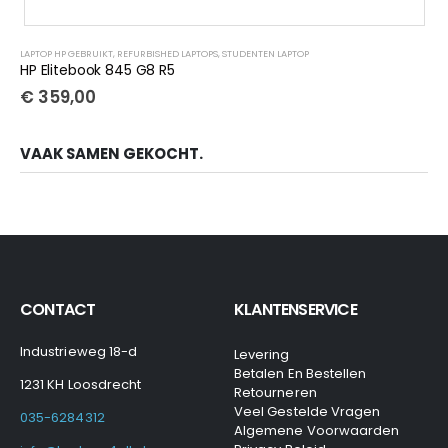
LAPTOP HP GEBRUIKT
,
REFURBISHED LAPTOPS
,
STUDENTEN LAPTOP
HP Elitebook 845 G8 R5
€
359,00
VAAK SAMEN GEKOCHT.
CONTACT
KLANTENSERVICE
Industrieweg 18-d
Levering
Betalen En Bestellen
1231 KH Loosdrecht
Retourneren
Veel Gestelde Vragen
035-6284312
Algemene Voorwaarden