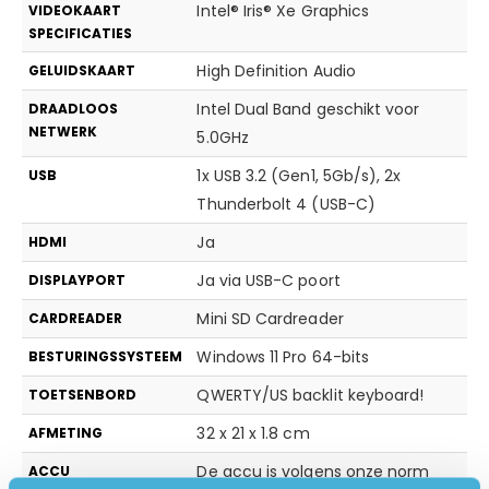
Intel® Iris® Xe Graphics
VIDEOKAART
SPECIFICATIES
High Definition Audio
GELUIDSKAART
Intel Dual Band geschikt voor
DRAADLOOS
NETWERK
5.0GHz
1x USB 3.2 (Gen1, 5Gb/s), 2x
USB
Thunderbolt 4 (USB-C)
Ja
HDMI
Ja via USB-C poort
DISPLAYPORT
Mini SD Cardreader
CARDREADER
Windows 11 Pro 64-bits
BESTURINGSSYSTEEM
QWERTY/US backlit keyboard!
TOETSENBORD
32 x 21 x 1.8 cm
AFMETING
De accu is volgens onze norm
ACCU