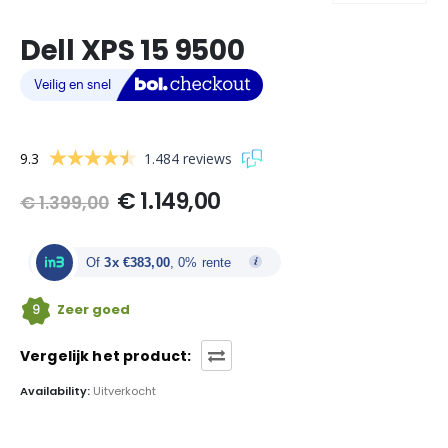
Dell XPS 15 9500
9.3
1.484 reviews
Oorspronkelijke
Huidige
€
1.149,00
€
1.399,00
prijs
prijs
was:
is:
€ 1.399,00.
€ 1.149,00.
Of
3x €383,00
, 0% rente
9
Zeer goed
Vergelijk het product:
Availability:
Uitverkocht