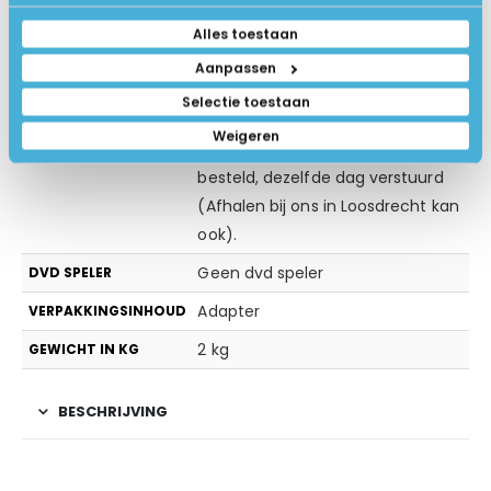
Zwart/Zilver
KLEUR
Alles toestaan
15.6 inch UHD+ 3840×2400 IPS
SCHERMTYPE
Aanpassen
Touch Panel
Selectie toestaan
Ja
TOUCHSCREEN
Weigeren
Op werkdagen voor 15:00u
VERZENDING
besteld, dezelfde dag verstuurd
(Afhalen bij ons in Loosdrecht kan
ook).
Geen dvd speler
DVD SPELER
Adapter
VERPAKKINGSINHOUD
2 kg
GEWICHT IN KG
BESCHRIJVING