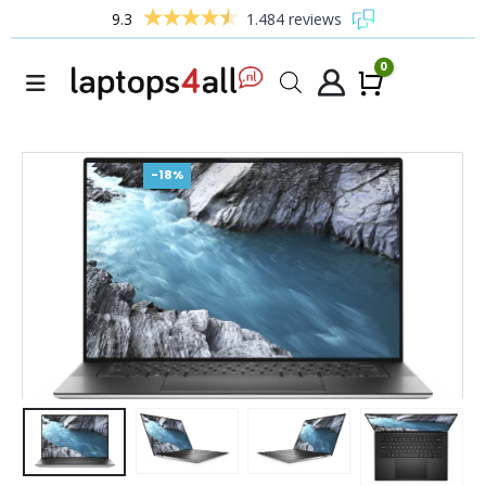
9.3
1.484 reviews
0
Winke
-18%