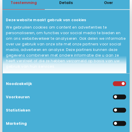
Toestemming
Details
Over
ACCU
Zakelijk gebruikt, in zeer goede
STATUS PRODUCT
Deze website maakt gebruik van cookies
staat.
We gebruiken cookies om content en advertenties te
2 jaar garantie (carry-in).
GARANTIE
personaliseren, om functies voor social media te bieden en
om ons websiteverkeer te analyseren. Ook delen we informatie
Google Chrome, Libre Office
EXTRA SOFTWARE
over uw gebruik van onze site met onze partners voor social
(Opent, maakt en wijzigt
media, adverteren en analyse. Deze partners kunnen deze
gegevens combineren met andere informatie die u aan ze
bestanden zoals Word, Excel en
heeft verstrekt of die ze hebben verzameld op basis van uw
Powerpoint), Foxit Reader, VLC
gebruik van hun services.
Mediaplayer, Windows Defender
(virusscanner)
Toestemmingsselectie
Noodzakelijk
Ja
BLUETOOTH
Voorkeuren
Deze Windows laptop is direct
INSTALLATIE
klaar voor gebruik, even
Statistieken
aanmelden op uw WiFi Netwerk en
genieten maar!
Marketing