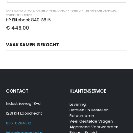
AANBIEDING LAPTOPS
,
AANBIEDINGEN
,
LAPTOP HP GEBRUIKT
,
REFURBISHED LAPTOPS
,
STUDENTEN LAPTOP
HP Elitebook 840 G8 i5
€
449,00
VAAK SAMEN GEKOCHT.
CONTACT
KLANTENSERVICE
Industrieweg 18-d
Levering
Betalen En Bestellen
1231 KH Loosdrecht
Retourneren
Veel Gestelde Vragen
035-6284312
Algemene Voorwaarden
Privacy Beleid
info@laptops4all.nl